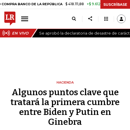
$ 418.111,88
+$ 9.612,91
+2,35%
BANCO DE LA REPÚBLICA
TASA DE
SUSCRÍBASE
EN VIVO
Se aprobó la declaratoria de desastre de carác
HACIENDA
Algunos puntos clave que
tratará la primera cumbre
entre Biden y Putin en
Ginebra