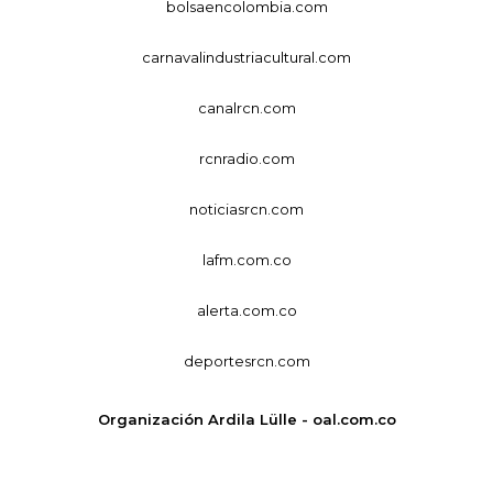
bolsaencolombia.com
carnavalindustriacultural.com
canalrcn.com
rcnradio.com
noticiasrcn.com
lafm.com.co
alerta.com.co
deportesrcn.com
Organización Ardila Lülle - oal.com.co