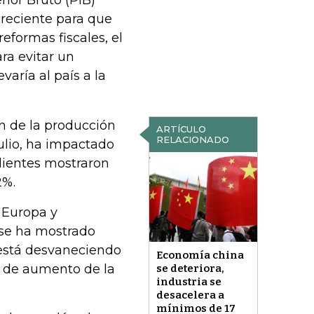
rior Bruto (PIB)
creciente para que
eformas fiscales, el
ra evitar un
aría al país a la
n de la producción
ARTÍCULO
RELACIONADO
ulio, ha impactado
dientes mostraron
2%.
 Europa y
 se ha mostrado
 está desvaneciendo
Economía china
o de aumento de la
se deteriora,
industria se
desacelera a
mínimos de 17