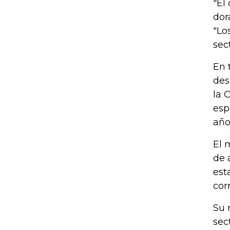
"El
dor
"Lo
sec
En 
des
la 
esp
año
El 
de 
est
corr
Su 
sec