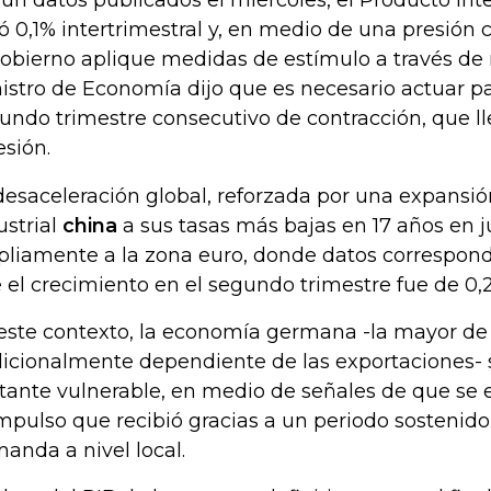
ún datos publicados el miércoles, el Producto Inte
ó 0,1% intertrimestral y, en medio de una presión 
gobierno aplique medidas de estímulo a través de r
istro de Economía dijo que es necesario actuar pa
undo trimestre consecutivo de contracción, que llev
esión.
desaceleración global, reforzada por una expansió
ustrial
china
a sus tasas más bajas en 17 años en j
liamente a la zona euro, donde datos correspon
 el crecimiento en el segundo trimestre fue de 0,
este contexto, la economía germana -la mayor de
dicionalmente dependiente de las exportaciones-
tante vulnerable, en medio de señales de que se
impulso que recibió gracias a un periodo sostenid
anda a nivel local.