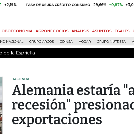
 de la Espriella
9%
29,66%
+0,87%
+3,02%
TASA DE USURA CRÉDITO CONSUMO
LOBOECONOMÍA
AGRONEGOCIOS
ANÁLISIS
ASUNTOS LEGALES
RNO NACIONAL
GRUPO ARGOS
ODINSA
HOGAR
GRUPO NUTRESA
A
 de la Espriella
HACIENDA
Alemania estaría "a
recesión" presionad
exportaciones