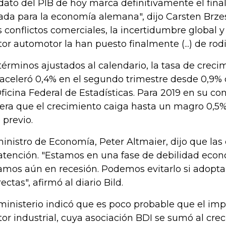
 dato del PIB de hoy marca definitivamente el fin
ada para la economía alemana", dijo Carsten Brzesk
s conflictos comerciales, la incertidumbre global y
tor automotor la han puesto finalmente (...) de rodil
términos ajustados al calendario, la tasa de creci
aceleró 0,4% en el segundo trimestre desde 0,9% 
Oficina Federal de Estadísticas. Para 2019 en su con
era que el crecimiento caiga hasta un magro 0,5% 
 previo.
ministro de Economía, Peter Altmaier, dijo que las 
atención. "Estamos en una fase de debilidad econ
amos aún en recesión. Podemos evitarlo si adopt
ectas", afirmó al diario Bild.
ministerio indicó que es poco probable que el im
tor industrial, cuya asociación BDI se sumó al cre