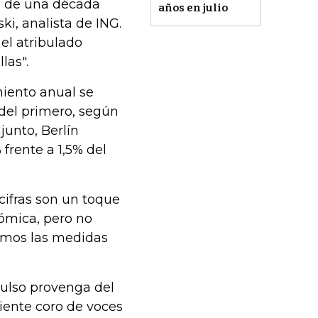
al de una década
años en julio
i, analista de ING.
 el atribulado
las".
miento anual se
del primero, según
junto, Berlín
frente a 1,5% del
cifras son un toque
ómica, pero no
amos las medidas
pulso provenga del
ciente coro de voces