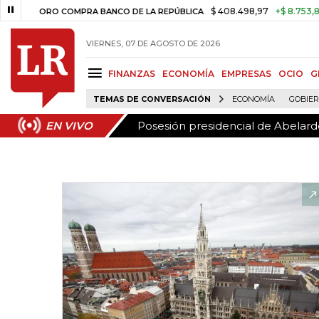
Posesión presidencial de Abelardo
EN VIVO
$ 408.498,97
+$ 8.753,81
+2,1
ORO COMPRA BANCO DE LA REPÚBLICA
VIERNES, 07 DE AGOSTO DE 2026
FINANZAS
ECONOMÍA
EMPRESAS
OCIO
G
TEMAS DE CONVERSACIÓN
ECONOMÍA
GOBIE
Posesión presidencial de Abelardo
EN VIVO