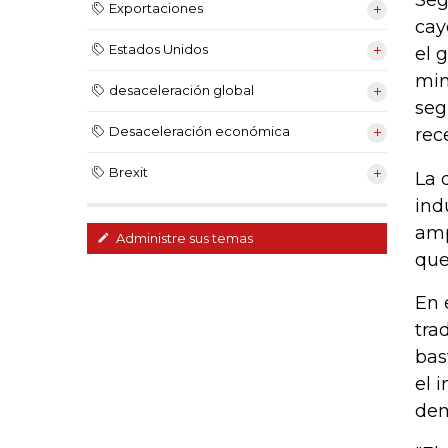
Seg
Exportaciones
cay
Estados Unidos
el 
min
desaceleración global
seg
Desaceleración económica
rec
Brexit
La 
ind
amp
Administre sus temas
que
En 
tra
bas
el 
dem