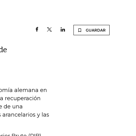
GUARDAR
 de
onomía alemana en
na recuperación
te de una
 arancelarios y las