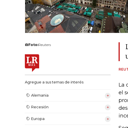
Foto:
Reuters
REU
Agregue a sus temas de interés
La 
el 
Alemania
pro
Recesión
des
inc
Europa