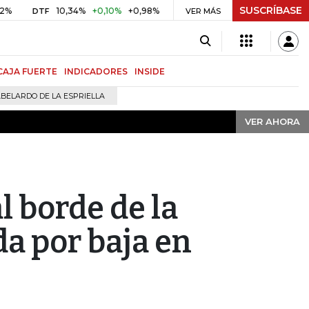
SUSCRÍBASE
VER AHORA
10,34%
+0,10%
+0,98%
$ 416,91
+$ 0,05
+0,01%
DTF
UVR
VER MÁS
BI
CAJA FUERTE
INDICADORES
INSIDE
BELARDO DE LA ESPRIELLA
VER AHORA
l borde de la
a por baja en