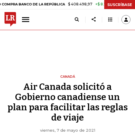
$ 408.498,97
+$ 8.753,81
+2,19%
ANCO DE LA REPÚBLICA
TASA DE
SUSCRÍBASE
CANADÁ
Air Canada solicitó a
Gobierno canadiense un
plan para facilitar las reglas
de viaje
viernes, 7 de mayo de 2021