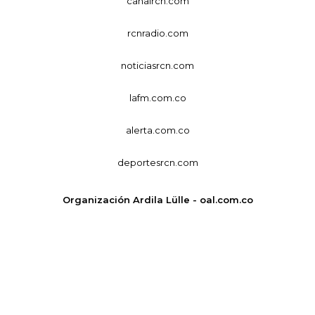
canalrcn.com
rcnradio.com
noticiasrcn.com
lafm.com.co
alerta.com.co
deportesrcn.com
Organización Ardila Lülle - oal.com.co