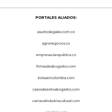
PORTALES ALIADOS:
asuntoslegales.com.co
agronegocios.co
empresas.larepublica.co
firmasdeabogados.com
bolsaencolombia.com
casosdeexitoabogados.com
carnavalindustriacultural.com