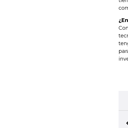
tie
com
¿En
Con
tec
ten
par
inv