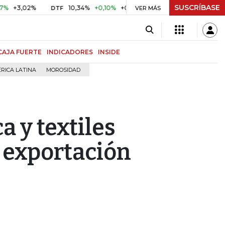
SUSCRÍBASE
02%
10,34%
+0,10%
+0,98%
$ 416,86
+$ 0,05
+0,01
DTF
UVR
VER MÁS
CAJA FUERTE
INDICADORES
INSIDE
RICA LATINA
MOROSIDAD
a y textiles
e exportación