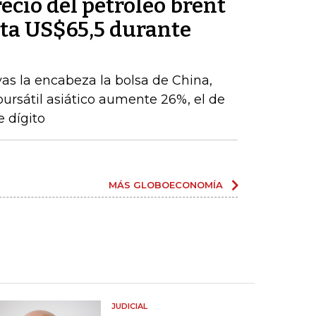
recio del petróleo brent
ta US$65,5 durante
vas la encabeza la bolsa de China,
 bursátil asiático aumente 26%, el de
 dígito
MÁS GLOBOECONOMÍA
JUDICIAL