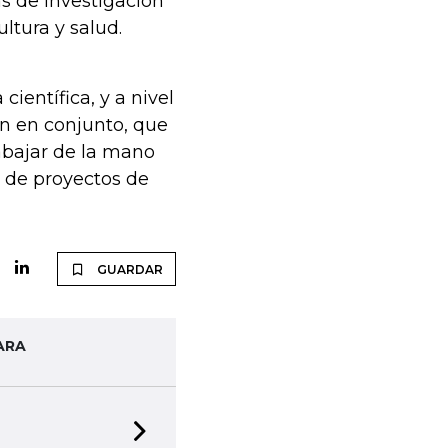
as de investigación
ultura y salud.
ientífica, y a nivel
ón en conjunto, que
abajar de la mano
n de proyectos de
GUARDAR
ARA
Next slide