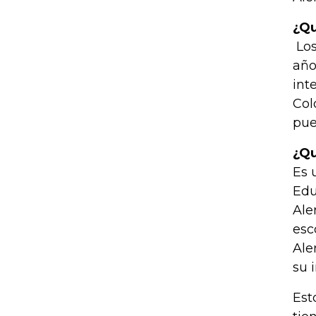
¿Qu
Los
año
int
Col
pue
¿Qu
Es 
Edu
Ale
esc
Ale
su 
Est