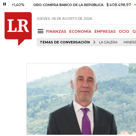
,40%
$ 408.498,97
+$ 8.753,8
ORO COMPRA BANCO DE LA REPÚBLICA
JUEVES, 06 DE AGOSTO DE 2026
FINANZAS
ECONOMÍA
EMPRESAS
OCIO
G
TEMAS DE CONVERSACIÓN
LA CALERA
MINER