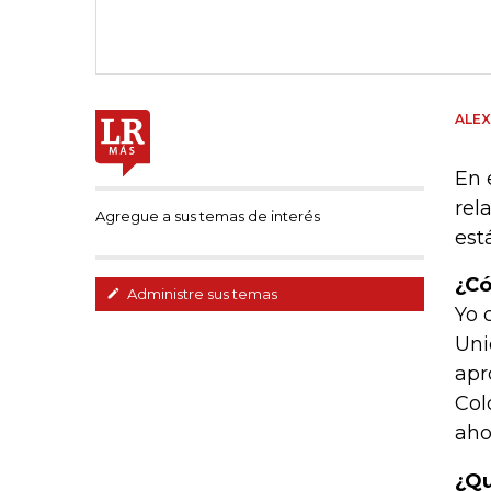
ALEX
En 
rel
Agregue a sus temas de interés
est
¿Có
Administre sus temas
Yo 
Uni
apr
Col
aho
¿Qu