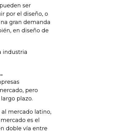
 pueden ser
r por el diseño, o
e una gran demanda
bién, en diseño de
 industria
…
mpresas
mercado, pero
 largo plazo.
al mercado latino,
 mercado es el
n doble vía entre