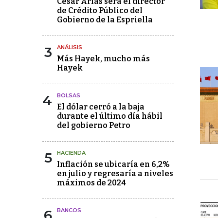
César Arias será el director
de Crédito Público del
Gobierno de la Espriella
3
ANÁLISIS
Más Hayek, mucho más
Hayek
4
BOLSAS
El dólar cerró a la baja
durante el último día hábil
del gobierno Petro
5
HACIENDA
Inflación se ubicaría en 6,2%
en julio y regresaría a niveles
máximos de 2024
6
BANCOS