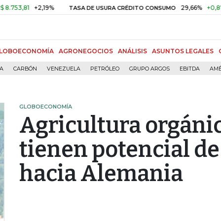
1
+2,19%
29,66%
+0,87%
+3,
TASA DE USURA CRÉDITO CONSUMO
LOBOECONOMÍA
AGRONEGOCIOS
ANÁLISIS
ASUNTOS LEGALES
ÍA
CARBÓN
VENEZUELA
PETRÓLEO
GRUPO ARGOS
EBITDA
AMÉ
GLOBOECONOMÍA
Agricultura orgánic
tienen potencial d
hacia Alemania