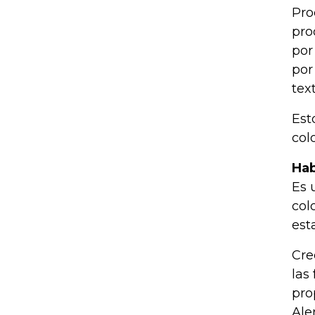
Pro
pro
por
por
text
Est
col
Hab
Es 
col
est
Cre
las
pro
Ale