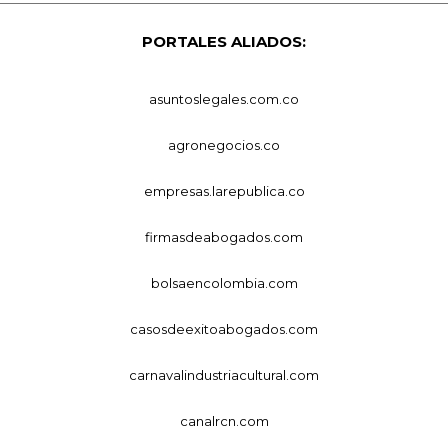
PORTALES ALIADOS:
asuntoslegales.com.co
agronegocios.co
empresas.larepublica.co
firmasdeabogados.com
bolsaencolombia.com
casosdeexitoabogados.com
carnavalindustriacultural.com
canalrcn.com