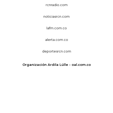
rcnradio.com
noticiasrcn.com
lafm.com.co
alerta.com.co
deportesrcn.com
Organización Ardila Lülle - oal.com.co