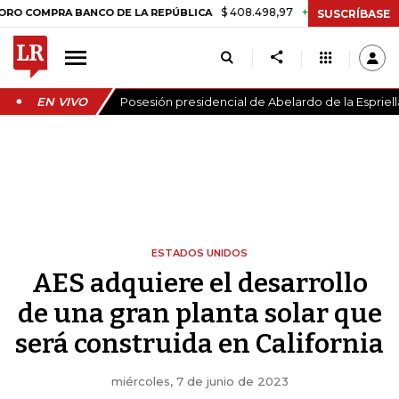
$ 408.498,97
+$ 8.753,81
+2,19%
MPRA BANCO DE LA REPÚBLICA
T
SUSCRÍBASE
EN VIVO
Posesión presidencial de Abelardo de la Espriell
ESTADOS UNIDOS
AES adquiere el desarrollo
de una gran planta solar que
será construida en California
miércoles, 7 de junio de 2023