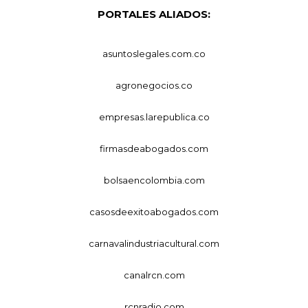
PORTALES ALIADOS:
asuntoslegales.com.co
agronegocios.co
empresas.larepublica.co
firmasdeabogados.com
bolsaencolombia.com
casosdeexitoabogados.com
carnavalindustriacultural.com
canalrcn.com
rcnradio.com