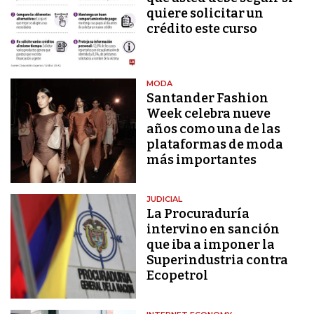
quiere solicitar un
crédito este curso
MODA
Santander Fashion
Week celebra nueve
años como una de las
plataformas de moda
más importantes
JUDICIAL
La Procuraduría
intervino en sanción
que iba a imponer la
Superindustria contra
Ecopetrol