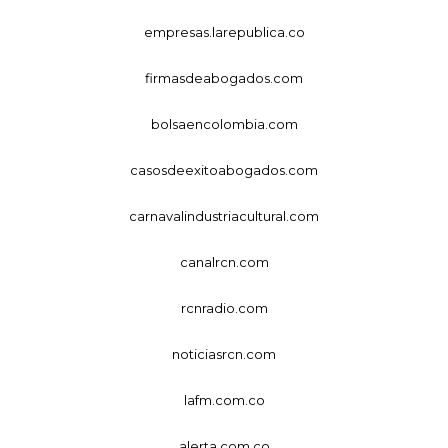
empresas.larepublica.co
firmasdeabogados.com
bolsaencolombia.com
casosdeexitoabogados.com
carnavalindustriacultural.com
canalrcn.com
rcnradio.com
noticiasrcn.com
lafm.com.co
alerta.com.co