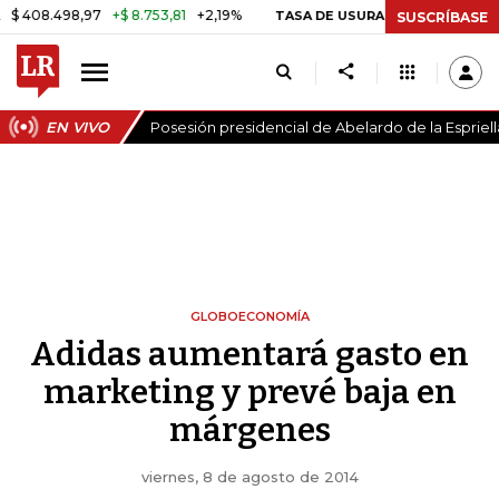
498,97
+$ 8.753,81
+2,19%
29
TASA DE USURA CRÉDITO CONSUMO
SUSCRÍBASE
EN VIVO
Posesión presidencial de Abelardo de la Espriell
GLOBOECONOMÍA
Adidas aumentará gasto en
marketing y prevé baja en
márgenes
viernes, 8 de agosto de 2014