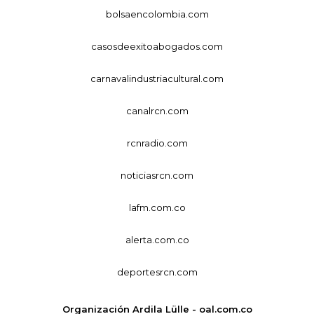
bolsaencolombia.com
casosdeexitoabogados.com
carnavalindustriacultural.com
canalrcn.com
rcnradio.com
noticiasrcn.com
lafm.com.co
alerta.com.co
deportesrcn.com
Organización Ardila Lülle - oal.com.co