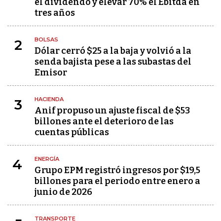
el dividendo y elevar 70% el Ebitda en
tres años
BOLSAS
2
Dólar cerró $25 a la baja y volvió a la
senda bajista pese a las subastas del
Emisor
HACIENDA
3
Anif propuso un ajuste fiscal de $53
billones ante el deterioro de las
cuentas públicas
ENERGÍA
4
Grupo EPM registró ingresos por $19,5
billones para el periodo entre enero a
junio de 2026
TRANSPORTE