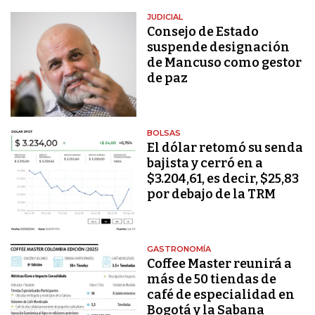
JUDICIAL
Consejo de Estado
suspende designación
de Mancuso como gestor
de paz
BOLSAS
El dólar retomó su senda
bajista y cerró en a
$3.204,61, es decir, $25,83
por debajo de la TRM
GASTRONOMÍA
Coffee Master reunirá a
más de 50 tiendas de
café de especialidad en
Bogotá y la Sabana