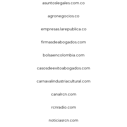
asuntoslegales.com.co
agronegocios.co
empresas.larepublica.co
firmasdeabogados.com
bolsaencolombia.com
casosdeexitoabogados.com
carnavalindustriacultural.com
canalrcn.com
rcnradio.com
noticiasrcn.com