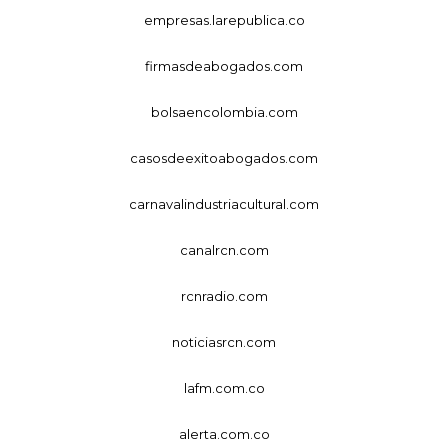
empresas.larepublica.co
firmasdeabogados.com
bolsaencolombia.com
casosdeexitoabogados.com
carnavalindustriacultural.com
canalrcn.com
rcnradio.com
noticiasrcn.com
lafm.com.co
alerta.com.co