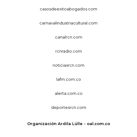
casosdeexitoabogados.com
carnavalindustriacultural.com
canalrcn.com
rcnradio.com
noticiasrcn.com
lafm.com.co
alerta.com.co
deportesrcn.com
Organización Ardila Lülle - oal.com.co