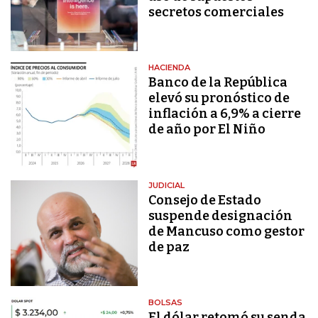
secretos comerciales
HACIENDA
Banco de la República
elevó su pronóstico de
inflación a 6,9% a cierre
de año por El Niño
JUDICIAL
Consejo de Estado
suspende designación
de Mancuso como gestor
de paz
BOLSAS
El dólar retomó su senda