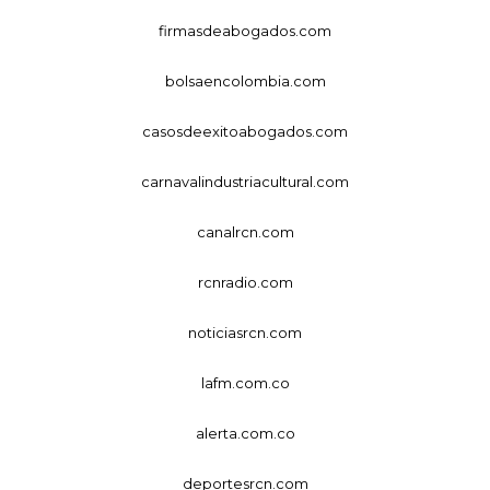
firmasdeabogados.com
bolsaencolombia.com
casosdeexitoabogados.com
carnavalindustriacultural.com
canalrcn.com
rcnradio.com
noticiasrcn.com
lafm.com.co
alerta.com.co
deportesrcn.com