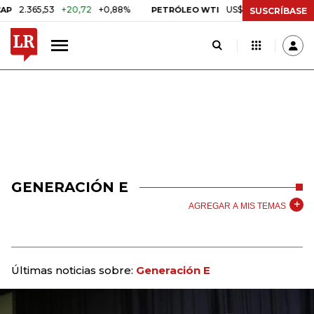
2.365,53
+20,72
+0,88%
US$ 75,09
-US$ 0,24
-
PETRÓLEO WTI
SUSCRÍBASE
GENERACIÓN E
AGREGAR A MIS TEMAS
Últimas noticias sobre:
Generación E