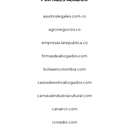
asuntoslegales.com.co
agronegocios.co
empresas.larepublica.co
firmasdeabogados.com
bolsaencolombia.com
casosdeexitoabogados.com
carnavalindustriacultural.com
canalrcn.com
rcnradio.com