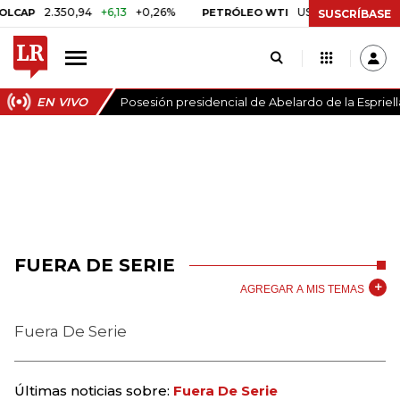
2.350,94
+6,13
+0,26%
US$ 78,01
US$ 2,92
+
AP
PETRÓLEO WTI
SUSCRÍBASE
EN VIVO
Posesión presidencial de Abelardo de la Espriell
FUERA DE SERIE
AGREGAR A MIS TEMAS
Fuera De Serie
Últimas noticias sobre:
Fuera De Serie