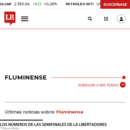
2.350,94
+6,13
+0,26%
US$ 78,01
US$ 2,92
+
CAP
PETRÓLEO WTI
SUSCRÍBASE
FLUMINENSE
AGREGAR A MIS TEMAS
Últimas noticias sobre:
Fluminense