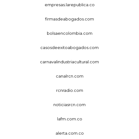
empresas.larepublica.co
firmasdeabogados.com
bolsaencolombia.com
casosdeexitoabogados.com
carnavalindustriacultural.com
canalrcn.com
rcnradio.com
noticiasrcn.com
lafm.com.co
alerta.com.co