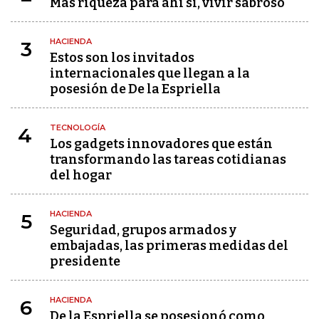
Más riqueza para ahí sí, vivir sabroso
HACIENDA
3
Estos son los invitados
internacionales que llegan a la
posesión de De la Espriella
TECNOLOGÍA
4
Los gadgets innovadores que están
transformando las tareas cotidianas
del hogar
HACIENDA
5
Seguridad, grupos armados y
embajadas, las primeras medidas del
presidente
HACIENDA
6
De la Espriella se posesionó como