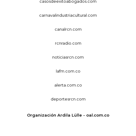
casosdeexitoabogados.com
carnavalindustriacultural.com
canalrcn.com
rcnradio.com
noticiasrcn.com
lafm.com.co
alerta.com.co
deportesrcn.com
Organización Ardila Lülle - oal.com.co