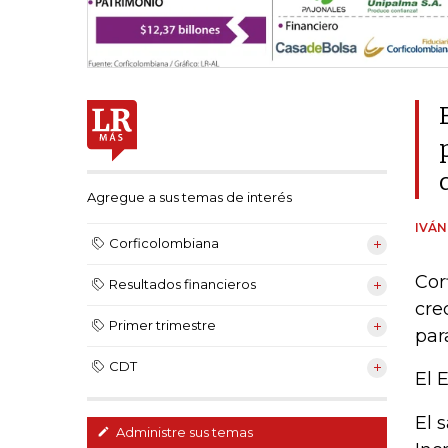
Agregue a sus temas de interés
IVÁ
Corficolombiana
Cor
Resultados financieros
cre
Primer trimestre
par
CDT
El 
El 
Administre sus temas