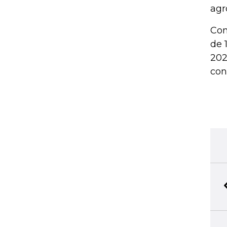
agr
Com
de 
202
con