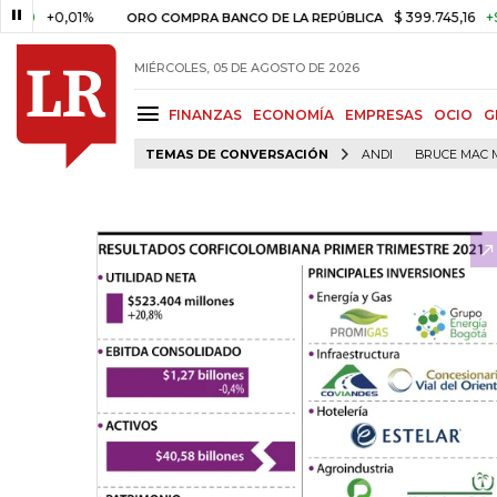
0,01%
$ 399.745,16
+$ 2.295,7
ORO COMPRA BANCO DE LA REPÚBLICA
MIÉRCOLES, 05 DE AGOSTO DE 2026
FINANZAS
ECONOMÍA
EMPRESAS
OCIO
G
TEMAS DE CONVERSACIÓN
ANDI
BRUCE MAC 