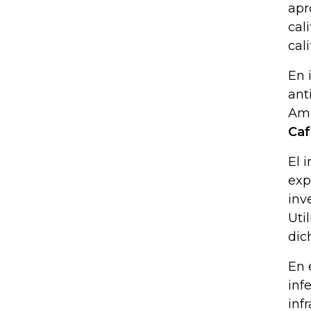
apr
cal
cal
En 
ant
Ama
Caf
El 
exp
inv
Uti
dic
En 
inf
inf