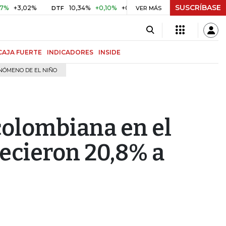
SUSCRÍBASE
02%
10,34%
+0,10%
+0,98%
$ 416,81
+$ 0,05
+0,01
DTF
UVR
VER MÁS
CAJA FUERTE
INDICADORES
INSIDE
NÓMENO DE EL NIÑO
colombiana en el
recieron 20,8% a