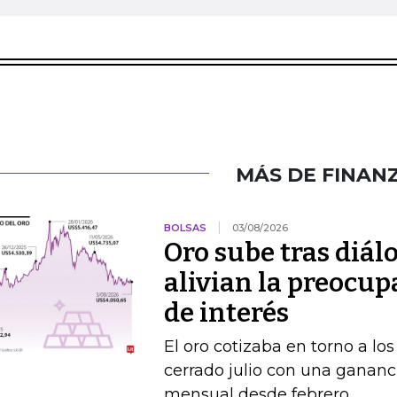
MÁS DE FINAN
BOLSAS
03/08/2026
Oro sube tras diál
alivian la preocup
de interés
El oro cotizaba en torno a lo
cerrado julio con una gananc
mensual desde febrero.