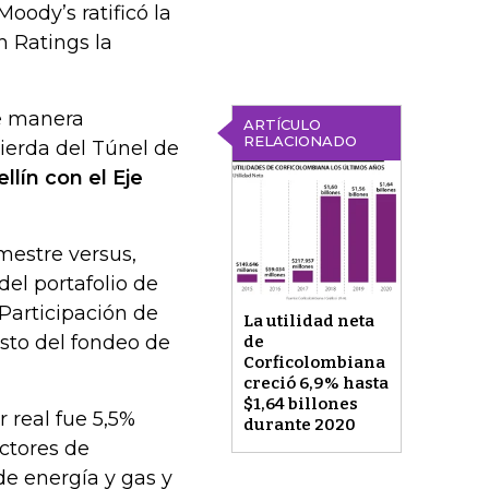
oody’s ratificó la
h Ratings la
de manera
ARTÍCULO
RELACIONADO
uierda del Túnel de
lín con el Eje
imestre versus,
el portafolio de
 Participación de
La utilidad neta
sto del fondeo de
de
Corficolombiana
creció 6,9% hasta
$1,64 billones
 real fue 5,5%
durante 2020
ectores de
 de energía y gas y