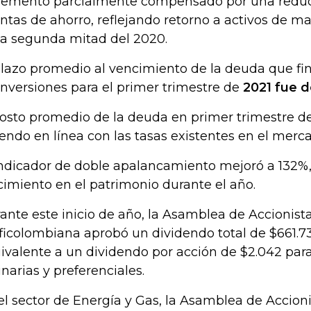
rementó parcialmente compensado por una reduc
ntas de ahorro, reflejando retorno a activos de ma
la segunda mitad del 2020.
plazo promedio al vencimiento de la deuda que fina
inversiones para el primer trimestre de
2021 fue d
costo promedio de la deuda en primer trimestre de
endo en línea con las tasas existentes en el merc
indicador de doble apalancamiento mejoró a 132%,
cimiento en el patrimonio durante el año.
ante este inicio de año, la Asamblea de Accionist
ficolombiana aprobó un dividendo total de $661.73
ivalente a un dividendo por acción de $2.042 para
inarias y preferenciales.
el sector de Energía y Gas, la Asamblea de Accion