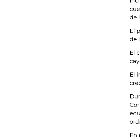
Inc
cue
de 
El 
de 
El 
cay
El 
cre
Dur
Cor
equ
ord
En 