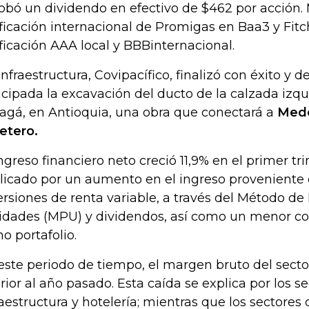
obó un dividendo en efectivo de $462 por acción. M
ificación internacional de Promigas en Baa3 y Fitc
ificación AAA local y BBBinternacional.
infraestructura, Covipacífico, finalizó con éxito y 
icipada la excavación del ducto de la calzada izq
gá, en Antioquia, una obra que conectará a
Medel
etero.
ingreso financiero neto creció 11,9% en el primer tr
licado por un aumento en el ingreso proveniente d
ersiones de renta variable, a través del Método de
lidades (MPU) y dividendos, así como un menor co
ho
portafolio.
este periodo de tiempo, el margen bruto del sector
erior al año pasado. Esta caída se explica por los s
raestructura y hotelería; mientras que los sectores