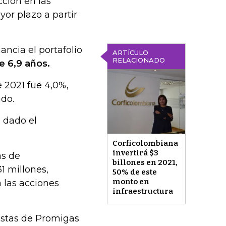
ción en las
yor plazo a partir
ncia el portafolio
ARTÍCULO
RELACIONADO
e 6,9 años.
 2021 fue 4,0%,
ado.
 dado el
Corficolombiana
invertirá $3
as de
billones en 2021,
1 millones,
50% de este
monto en
 las acciones
infraestructura
istas de Promigas