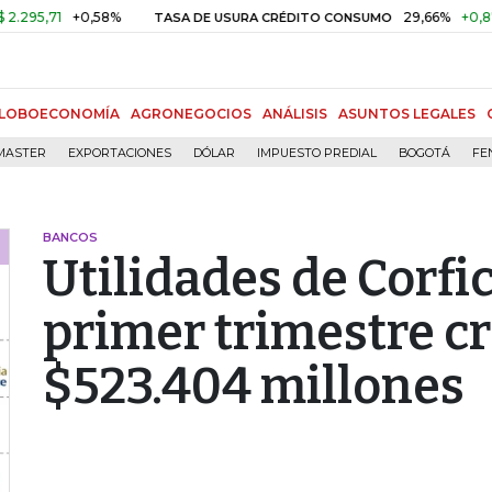
1
+0,58%
29,66%
+0,87%
+3,
TASA DE USURA CRÉDITO CONSUMO
LOBOECONOMÍA
AGRONEGOCIOS
ANÁLISIS
ASUNTOS LEGALES
MASTER
EXPORTACIONES
DÓLAR
IMPUESTO PREDIAL
BOGOTÁ
FE
BANCOS
Utilidades de Corfi
primer trimestre c
$523.404 millones