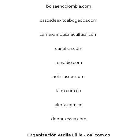
bolsaencolombia.com
casosdeexitoabogados.com
carnavalindustriacultural.com
canalrcn.com
rcnradio.com
noticiasrcn.com
lafm.com.co
alerta.com.co
deportesrcn.com
Organización Ardila Lülle - oal.com.co