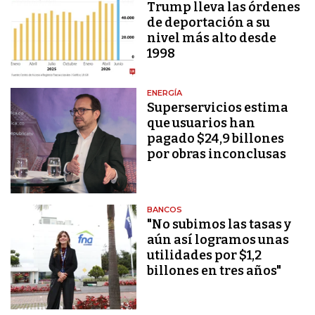
Trump lleva las órdenes
de deportación a su
nivel más alto desde
1998
ENERGÍA
Superservicios estima
que usuarios han
pagado $24,9 billones
por obras inconclusas
BANCOS
"No subimos las tasas y
aún así logramos unas
utilidades por $1,2
billones en tres años"