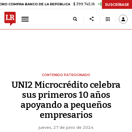
$ 399.745,16
+$ 2.295,71
+0,58%
RA BANCO DE LA REPÚBLICA
TAS
SUSCRÍBASE
CONTENIDO PATROCINADO
UNI2 Microcrédito celebra
sus primeros 10 años
apoyando a pequeños
empresarios
jueves, 27 de junio de 2024