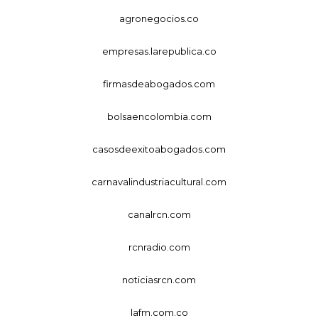
agronegocios.co
empresas.larepublica.co
firmasdeabogados.com
bolsaencolombia.com
casosdeexitoabogados.com
carnavalindustriacultural.com
canalrcn.com
rcnradio.com
noticiasrcn.com
lafm.com.co