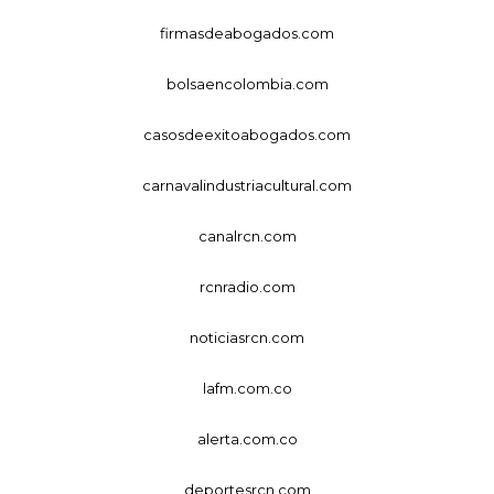
firmasdeabogados.com
bolsaencolombia.com
casosdeexitoabogados.com
carnavalindustriacultural.com
canalrcn.com
rcnradio.com
noticiasrcn.com
lafm.com.co
alerta.com.co
deportesrcn.com