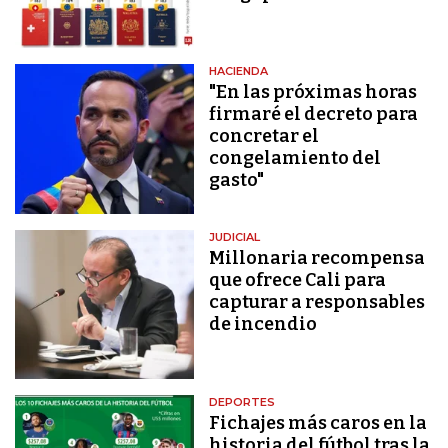
HACIENDA
"En las próximas horas
firmaré el decreto para
concretar el
congelamiento del
gasto"
JUDICIAL
Millonaria recompensa
que ofrece Cali para
capturar a responsables
de incendio
DEPORTES
Fichajes más caros en la
historia del fútbol tras la