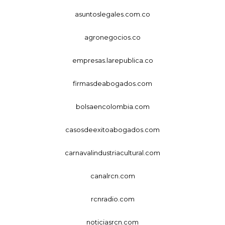
asuntoslegales.com.co
agronegocios.co
empresas.larepublica.co
firmasdeabogados.com
bolsaencolombia.com
casosdeexitoabogados.com
carnavalindustriacultural.com
canalrcn.com
rcnradio.com
noticiasrcn.com