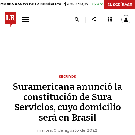
$ 408.498,97
+$ 8.753,81
+2,19%
ANCO DE LA REPÚBLICA
TASA DE
SUSCRÍBASE
SEGUROS
Suramericana anunció la
constitución de Sura
Servicios, cuyo domicilio
será en Brasil
martes, 9 de agosto de 2022