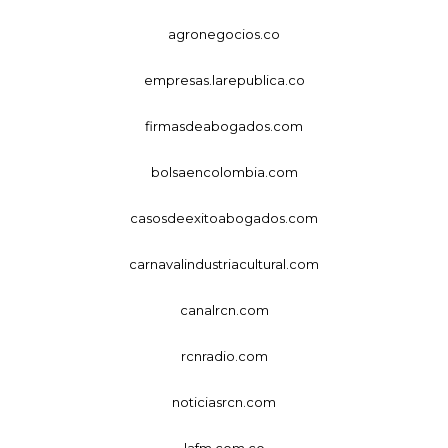
agronegocios.co
empresas.larepublica.co
firmasdeabogados.com
bolsaencolombia.com
casosdeexitoabogados.com
carnavalindustriacultural.com
canalrcn.com
rcnradio.com
noticiasrcn.com
lafm.com.co