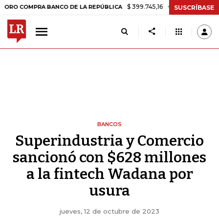
$ 399.745,16
+$ 2.295,71
+0,58%
OMPRA BANCO DE LA REPÚBLICA
T
SUSCRÍBASE
BANCOS
Superindustria y Comercio
sancionó con $628 millones
a la fintech Wadana por
usura
jueves, 12 de octubre de 2023