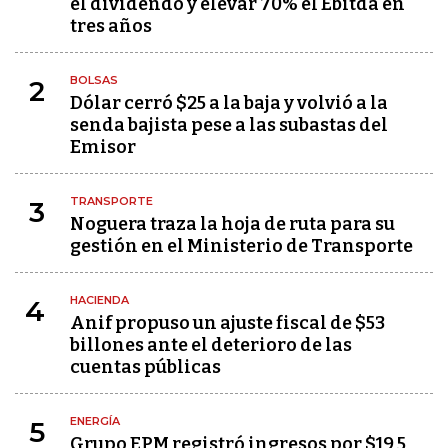
el dividendo y elevar 70% el Ebitda en
tres años
BOLSAS
2
Dólar cerró $25 a la baja y volvió a la
senda bajista pese a las subastas del
Emisor
TRANSPORTE
3
Noguera traza la hoja de ruta para su
gestión en el Ministerio de Transporte
HACIENDA
4
Anif propuso un ajuste fiscal de $53
billones ante el deterioro de las
cuentas públicas
ENERGÍA
5
Grupo EPM registró ingresos por $19,5