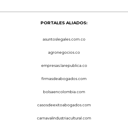
PORTALES ALIADOS:
asuntoslegales.com.co
agronegocios.co
empresas.larepublica.co
firmasdeabogados.com
bolsaencolombia.com
casosdeexitoabogados.com
carnavalindustriacultural.com