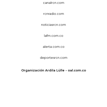
canalrcn.com
rcnradio.com
noticiasrcn.com
lafm.com.co
alerta.com.co
deportesrcn.com
Organización Ardila Lülle - oal.com.co