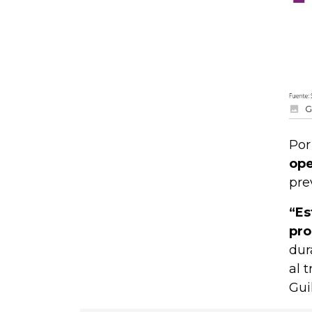
G
Por
ope
pre
“Es
pro
dur
al 
Gui