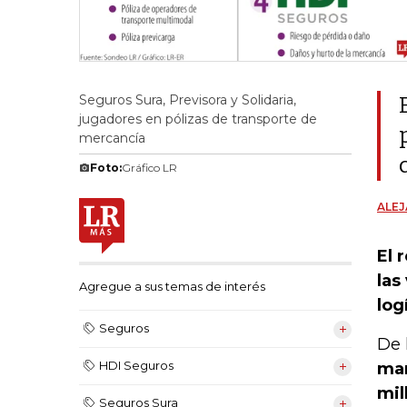
Seguros Sura, Previsora y Solidaria,
jugadores en pólizas de transporte de
mercancía
Foto:
Gráfico LR
ALE
El 
las
Agregue a sus temas de interés
log
Seguros
De 
HDI Seguros
man
mil
Seguros Sura