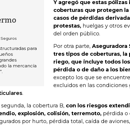
Y agregó que estas pólizas 
coberturas que protegen la
casos de pérdidas derivada
ermo
protestas,
huelgas y otros ev
del orden público.
a Seguros
Por otra parte,
Aseguradora 
structuradas para
tres tipos de coberturas, la
queños
grandes
riego, que incluye todos lo
endo la mercancía
pérdida o de daño a los bi
”.
excepto los que se encuent
excluidos en las condiciones 
ticulares
.
a segunda, la cobertura B,
con los riesgos extend
endio, explosión, colisión, terremoto,
pérdida o 
gurados por hurto, pérdida total, caída de aviones,