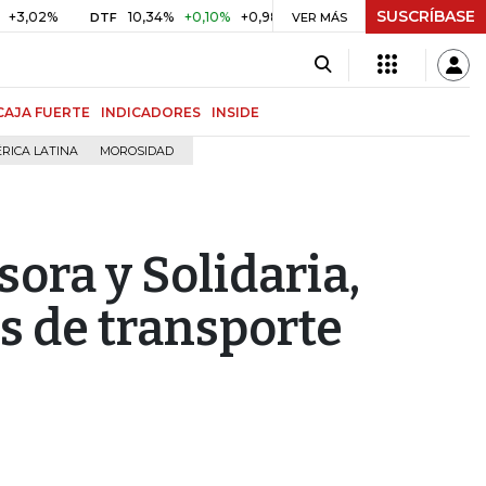
SUSCRÍBASE
%
10,34%
+0,10%
+0,98%
$ 416,91
+$ 0,05
+0,01%
DTF
UVR
VER MÁS
CAJA FUERTE
INDICADORES
INSIDE
RICA LATINA
MOROSIDAD
sora y Solidaria,
s de transporte