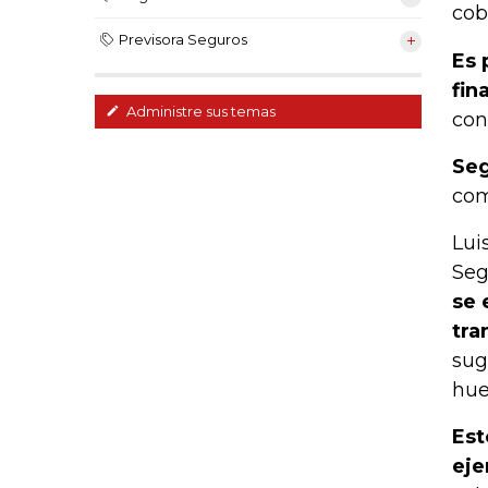
cob
Previsora Seguros
Es 
fin
Administre sus temas
con
Seg
com
Lui
Seg
se 
tra
sug
hue
Est
eje