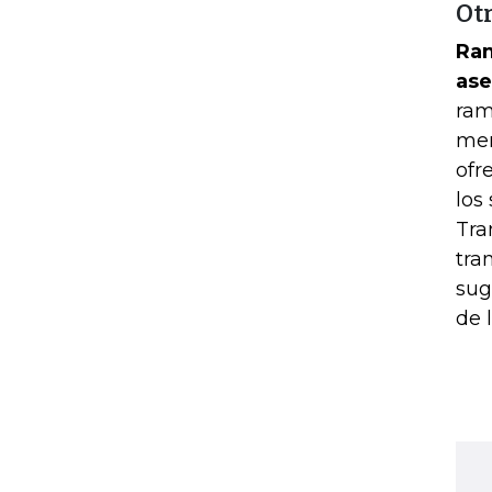
Ot
Ram
ase
ram
mer
ofr
los
Tra
tra
sug
de 