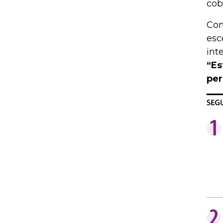
cob
Con
esc
int
“Es
per