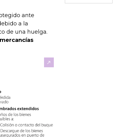
rotegido ante
ebido a la
rco de una huelga.
 mercancías