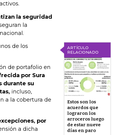
activos.
tizan la seguridad
seguran la
nacional.
nos de los
ARTÍCULO
RELACIONADO
ón de portafolio en
frecida por Sura
s durante su
tas,
incluso,
n a la cobertura de
Estos son los
acuerdos que
lograron los
arroceros luego
excepciones, por
de estar nueve
tensión a dicha
días en paro