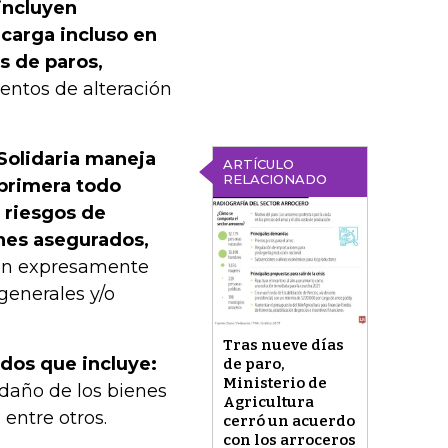
incluyen
 carga incluso en
s de paros,
entos de alteración
Solidaria maneja
ARTÍCULO
RELACIONADO
 primera todo
s riesgos de
enes asegurados,
ren expresamente
generales y/o
Tras nueve días
idos que incluye:
de paro,
Ministerio de
daño de los bienes
Agricultura
 entre otros.
cerró un acuerdo
con los arroceros