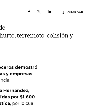
GUARDAR
 de
 hurto, terremoto, colisión y
roceros demostró
stas y empresas
ncía.
ia Hernández​,
idas por $1.600
stica
, por lo cual