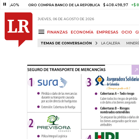
0%
$ 408.498,97
+$ 8.753,81
ORO COMPRA BANCO DE LA REPÚBLICA
JUEVES, 06 DE AGOSTO DE 2026
FINANZAS
ECONOMÍA
EMPRESAS
OCIO
G
TEMAS DE CONVERSACIÓN
LA CALERA
MINER