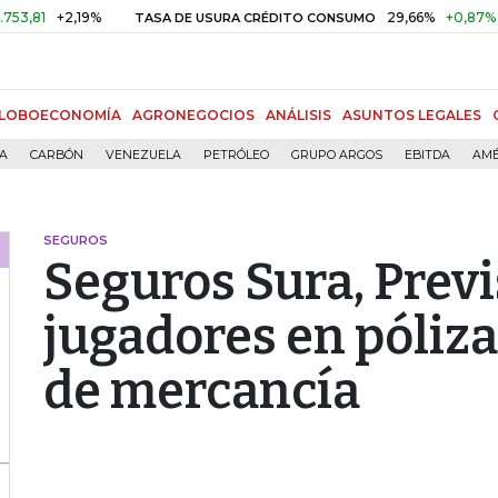
+2,19%
29,66%
+0,87%
+3,02
TASA DE USURA CRÉDITO CONSUMO
LOBOECONOMÍA
AGRONEGOCIOS
ANÁLISIS
ASUNTOS LEGALES
ÍA
CARBÓN
VENEZUELA
PETRÓLEO
GRUPO ARGOS
EBITDA
AMÉ
SEGUROS
Seguros Sura, Previ
jugadores en póliza
de mercancía