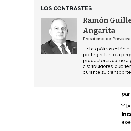
LOS CONTRASTES
Ramón Guill
Angarita
Presidente de Previsor
“Estas pólizas están e
proteger tanto a pe
productores como a 
distribuidores, cubri
durante su transporte
par
Y l
inc
ase