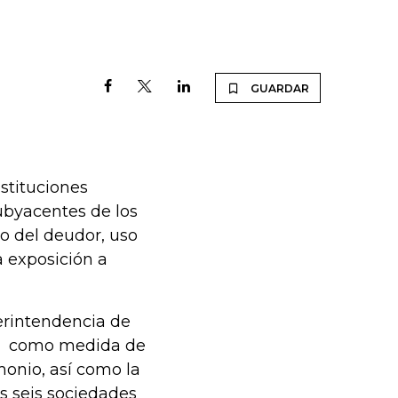
GUARDAR
nstituciones
ubyacentes de los
eo del deudor, uso
a exposición a
erintendencia de
al, como medida de
monio, así como la
s seis sociedades