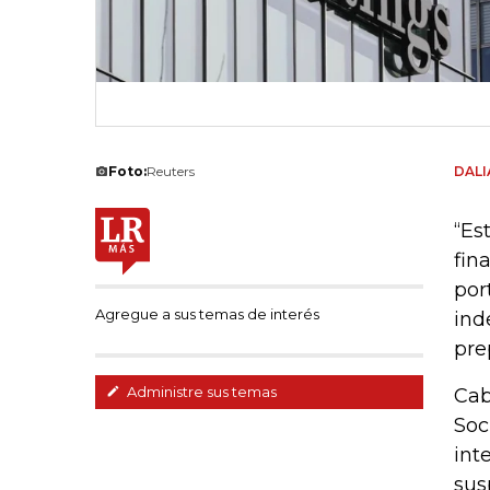
Foto:
Reuters
DAL
“Es
fin
por
Agregue a sus temas de interés
ind
pre
Administre sus temas
Cab
Soc
int
sus