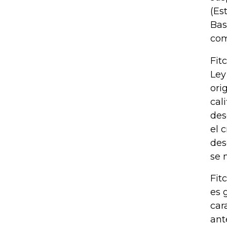
(Es
Bas
com
Fit
Ley
ori
cal
des
el 
des
se 
Fit
es 
car
ant