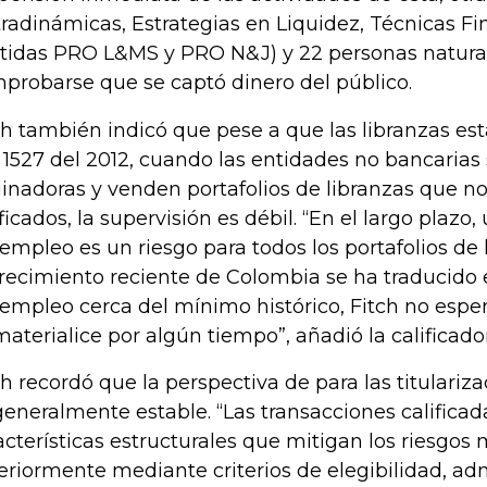
tradinámicas, Estrategias en Liquidez, Técnicas Fi
tidas PRO L&MS y PRO N&J) y 22 personas natural
probarse que se captó dinero del público.
ch también indicó que pese a que las libranzas est
 1527 del 2012, cuando las entidades no bancarias 
ginadoras y venden portafolios de libranzas que n
ificados, la supervisión es débil. “En el largo plazo,
empleo es un riesgo para todos los portafolios de
crecimiento reciente de Colombia se ha traducido 
empleo cerca del mínimo histórico, Fitch no esper
materialice por algún tiempo”, añadió la calificado
ch recordó que la perspectiva de para las titulariz
generalmente estable. “Las transacciones califica
acterísticas estructurales que mitigan los riesgo
eriormente mediante criterios de elegibilidad, ad