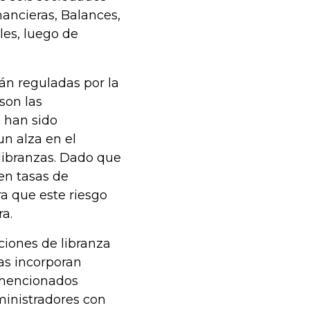
nancieras, Balances,
es, luego de
án reguladas por la
son las
o han sido
 un alza en el
 libranzas. Dado que
en tasas de
a que este riesgo
ra.
aciones de libranza
das incorporan
s mencionados
ministradores con