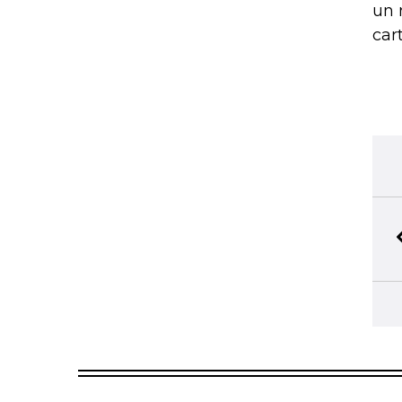
un 
car