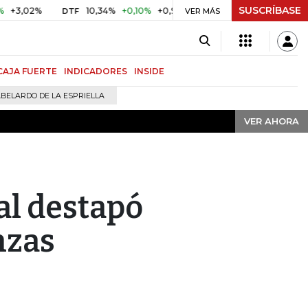
SUSCRÍBASE
VER AHORA
2%
10,34%
+0,10%
+0,98%
$ 416,91
+$ 0,05
+0,01%
DTF
UVR
VER MÁS
CAJA FUERTE
INDICADORES
INSIDE
BELARDO DE LA ESPRIELLA
VER AHORA
al destapó
nzas