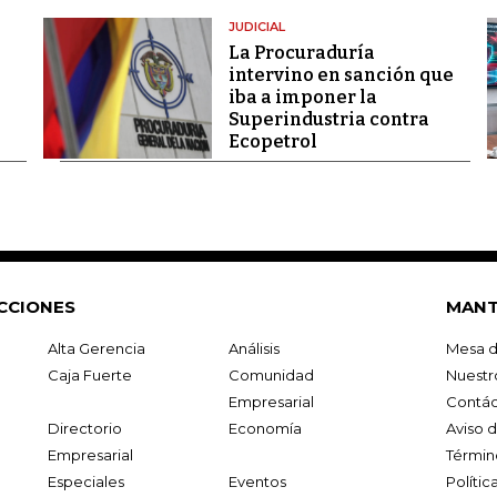
JUDICIAL
La Procuraduría
intervino en sanción que
iba a imponer la
Superindustria contra
Ecopetrol
CCIONES
MANT
Alta Gerencia
Análisis
Mesa d
Caja Fuerte
Comunidad
Nuestr
Empresarial
Contác
Directorio
Economía
Aviso 
Empresarial
Términ
Especiales
Eventos
Políti