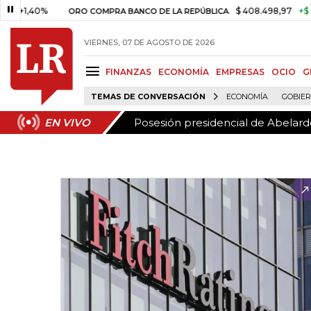
Posesión presidencial de Abelardo
EN VIVO
,40%
$ 408.498,97
+$ 8.753,8
ORO COMPRA BANCO DE LA REPÚBLICA
VIERNES, 07 DE AGOSTO DE 2026
FINANZAS
ECONOMÍA
EMPRESAS
OCIO
G
TEMAS DE CONVERSACIÓN
ECONOMÍA
GOBIE
Posesión presidencial de Abelardo
EN VIVO