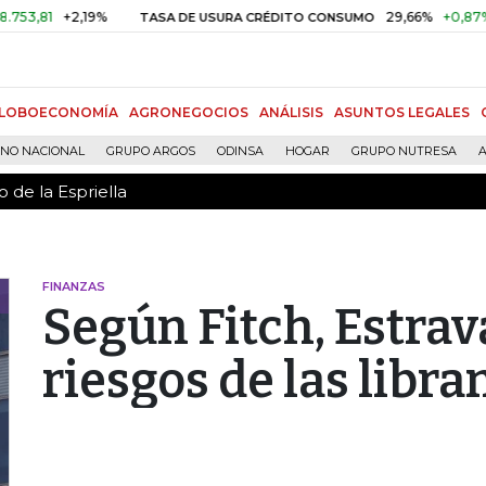
 de la Espriella
1
+2,19%
29,66%
+0,87%
+3,0
TASA DE USURA CRÉDITO CONSUMO
LOBOECONOMÍA
AGRONEGOCIOS
ANÁLISIS
ASUNTOS LEGALES
RNO NACIONAL
GRUPO ARGOS
ODINSA
HOGAR
GRUPO NUTRESA
A
 de la Espriella
FINANZAS
Según Fitch, Estrav
riesgos de las libra