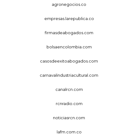
agronegocios.co
empresas.larepublica.co
firmasdeabogados.com
bolsaencolombia.com
casosdeexitoabogados.com
carnavalindustriacultural.com
canalrcn.com
rcnradio.com
noticiasrcn.com
lafm.com.co