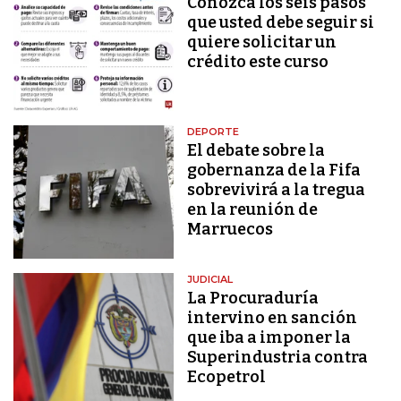
Conozca los seis pasos
que usted debe seguir si
quiere solicitar un
crédito este curso
DEPORTE
El debate sobre la
gobernanza de la Fifa
sobrevivirá a la tregua
en la reunión de
Marruecos
JUDICIAL
La Procuraduría
intervino en sanción
que iba a imponer la
Superindustria contra
Ecopetrol