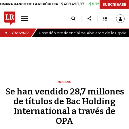
$ 408.498,97
+$ 8.753,81
+2,19%
BANCO DE LA REPÚBLICA
TASA D
SUSCRÍBASE
EN VIVO
Posesión presidencial de Abelardo de la Espriell
BOLSAS
Se han vendido 28,7 millones
de títulos de Bac Holding
International a través de
OPA