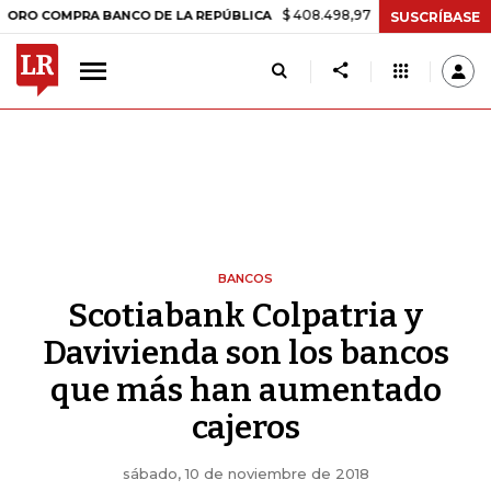
$ 408.498,97
+$ 8.753,81
+2,19%
MPRA BANCO DE LA REPÚBLICA
T
SUSCRÍBASE
BANCOS
Scotiabank Colpatria y
Davivienda son los bancos
que más han aumentado
cajeros
sábado, 10 de noviembre de 2018