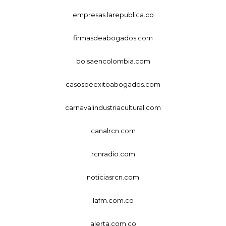
empresas.larepublica.co
firmasdeabogados.com
bolsaencolombia.com
casosdeexitoabogados.com
carnavalindustriacultural.com
canalrcn.com
rcnradio.com
noticiasrcn.com
lafm.com.co
alerta.com.co