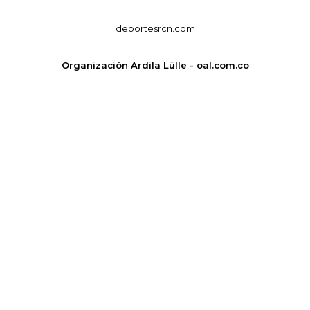
deportesrcn.com
Organización Ardila Lülle - oal.com.co