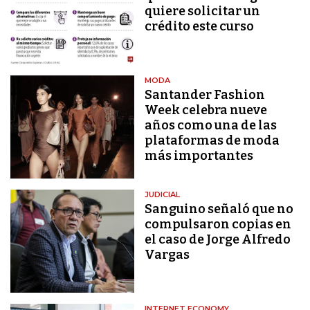
quiere solicitar un
crédito este curso
MODA
Santander Fashion
Week celebra nueve
años como una de las
plataformas de moda
más importantes
JUDICIAL
Sanguino señaló que no
compulsaron copias en
el caso de Jorge Alfredo
Vargas
INTERNET ECONOMY