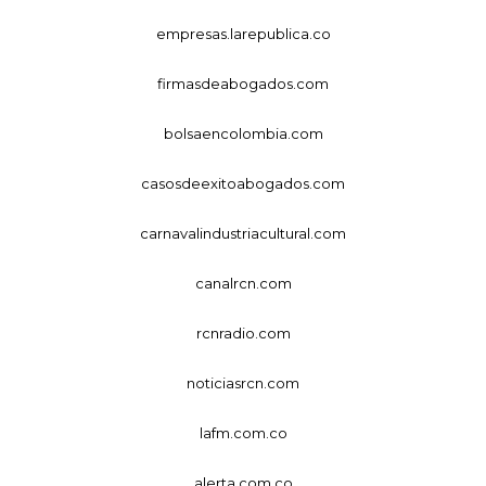
empresas.larepublica.co
firmasdeabogados.com
bolsaencolombia.com
casosdeexitoabogados.com
carnavalindustriacultural.com
canalrcn.com
rcnradio.com
noticiasrcn.com
lafm.com.co
alerta.com.co