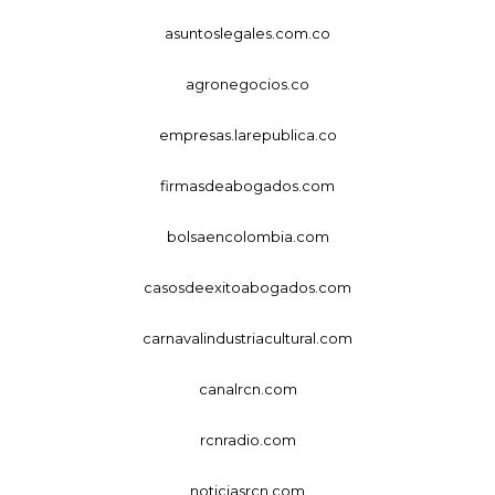
asuntoslegales.com.co
agronegocios.co
empresas.larepublica.co
firmasdeabogados.com
bolsaencolombia.com
casosdeexitoabogados.com
carnavalindustriacultural.com
canalrcn.com
rcnradio.com
noticiasrcn.com