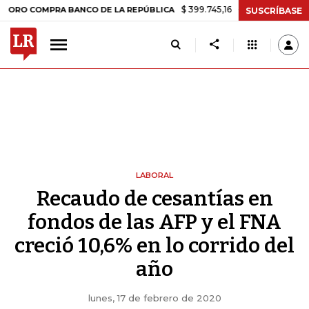
$ 399.745,16
+$ 2.295,71
+0,58%
MPRA BANCO DE LA REPÚBLICA
T
SUSCRÍBASE
LABORAL
Recaudo de cesantías en
fondos de las AFP y el FNA
creció 10,6% en lo corrido del
año
lunes, 17 de febrero de 2020