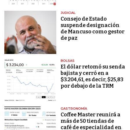
JUDICIAL
Consejo de Estado
suspende designación
de Mancuso como gestor
de paz
BOLSAS
El dólar retomó su senda
bajista y cerró en a
$3.204,61, es decir, $25,83
por debajo de la TRM
GASTRONOMÍA
Coffee Master reunirá a
más de 50 tiendas de
café de especialidad en