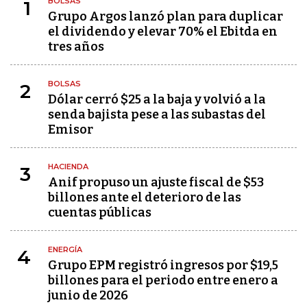
BOLSAS
1
Grupo Argos lanzó plan para duplicar
el dividendo y elevar 70% el Ebitda en
tres años
BOLSAS
2
Dólar cerró $25 a la baja y volvió a la
senda bajista pese a las subastas del
Emisor
HACIENDA
3
Anif propuso un ajuste fiscal de $53
billones ante el deterioro de las
cuentas públicas
ENERGÍA
4
Grupo EPM registró ingresos por $19,5
billones para el periodo entre enero a
junio de 2026