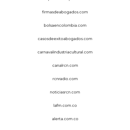
firmasdeabogados.com
bolsaencolombia.com
casosdeexitoabogados.com
carnavalindustriacultural.com
canalrcn.com
rcnradio.com
noticiasrcn.com
lafm.com.co
alerta.com.co