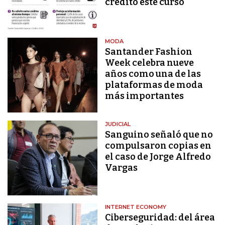
crédito este curso
MODA
Santander Fashion
Week celebra nueve
años como una de las
plataformas de moda
más importantes
JUDICIAL
Sanguino señaló que no
compulsaron copias en
el caso de Jorge Alfredo
Vargas
INTERNET ECONOMY
Ciberseguridad: del área