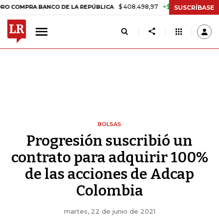
$ 408.498,97
+$ 8.753,81
+2,19%
PRA BANCO DE LA REPÚBLICA
TA
SUSCRÍBASE
BOLSAS
Progresión suscribió un
contrato para adquirir 100%
de las acciones de Adcap
Colombia
martes, 22 de junio de 2021