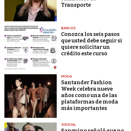
Transporte
BANCOS
Conozca los seis pasos
que usted debe seguir si
quiere solicitar un
crédito este curso
MODA
Santander Fashion
Week celebra nueve
años como una de las
plataformas de moda
más importantes
JUDICIAL
Sanguino señaló que no