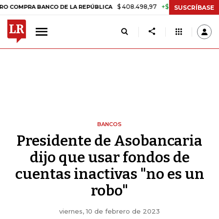
$ 408.498,97
+$ 8.753,81
+2,19%
RA BANCO DE LA REPÚBLICA
TA
SUSCRÍBASE
BANCOS
Presidente de Asobancaria
dijo que usar fondos de
cuentas inactivas "no es un
robo"
viernes, 10 de febrero de 2023