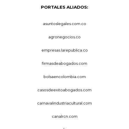
PORTALES ALIADOS:
asuntoslegales.com.co
agronegocios.co
empresas.larepublica.co
firmasdeabogados.com
bolsaencolombia.com
casosdeexitoabogados.com
carnavalindustriacultural.com
canalrcn.com