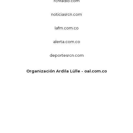
rcnradio.com
noticiasrcn.com
lafm.com.co
alerta.com.co
deportesrcn.com
Organización Ardila Lülle - oal.com.co