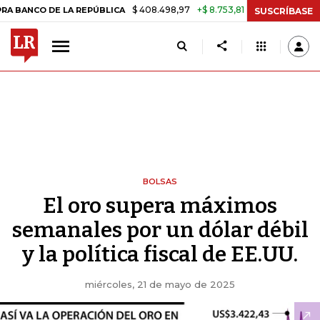
$ 408.498,97
+$ 8.753,81
+2,19%
O DE LA REPÚBLICA
TASA DE U
SUSCRÍBASE
BOLSAS
El oro supera máximos
semanales por un dólar débil
y la política fiscal de EE.UU.
miércoles, 21 de mayo de 2025