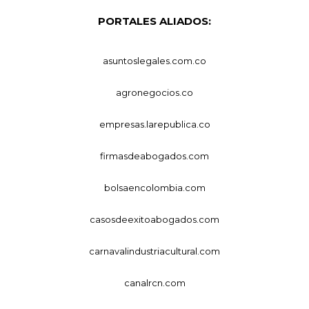
PORTALES ALIADOS:
asuntoslegales.com.co
agronegocios.co
empresas.larepublica.co
firmasdeabogados.com
bolsaencolombia.com
casosdeexitoabogados.com
carnavalindustriacultural.com
canalrcn.com