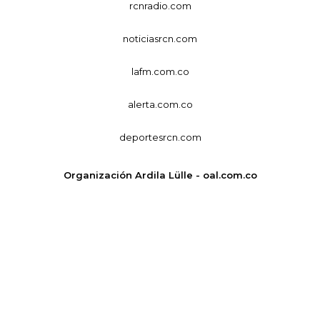
rcnradio.com
noticiasrcn.com
lafm.com.co
alerta.com.co
deportesrcn.com
Organización Ardila Lülle - oal.com.co