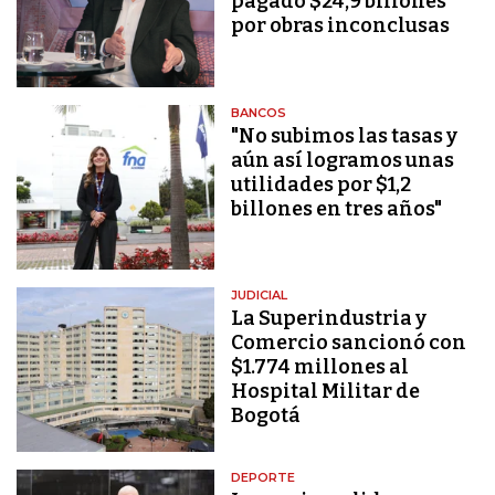
pagado $24,9 billones
por obras inconclusas
BANCOS
"No subimos las tasas y
aún así logramos unas
utilidades por $1,2
billones en tres años"
JUDICIAL
La Superindustria y
Comercio sancionó con
$1.774 millones al
Hospital Militar de
Bogotá
DEPORTE