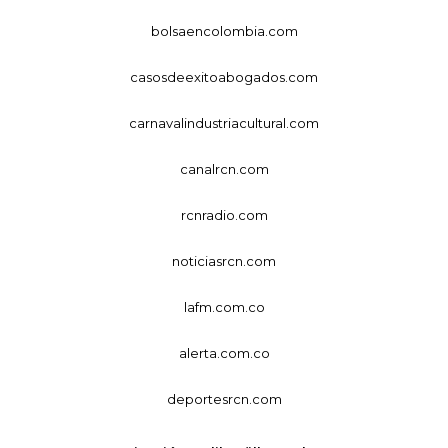
bolsaencolombia.com
casosdeexitoabogados.com
carnavalindustriacultural.com
canalrcn.com
rcnradio.com
noticiasrcn.com
lafm.com.co
alerta.com.co
deportesrcn.com