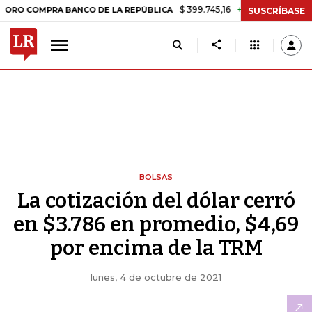
$ 399.745,16
+$ 2.295,71
+0,58%
MPRA BANCO DE LA REPÚBLICA
T
SUSCRÍBASE
BOLSAS
La cotización del dólar cerró
en $3.786 en promedio, $4,69
por encima de la TRM
lunes, 4 de octubre de 2021