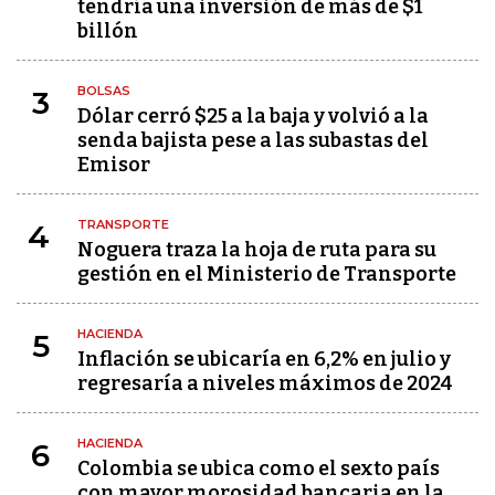
tendría una inversión de más de $1
billón
BOLSAS
3
Dólar cerró $25 a la baja y volvió a la
senda bajista pese a las subastas del
Emisor
TRANSPORTE
4
Noguera traza la hoja de ruta para su
gestión en el Ministerio de Transporte
HACIENDA
5
Inflación se ubicaría en 6,2% en julio y
regresaría a niveles máximos de 2024
HACIENDA
6
Colombia se ubica como el sexto país
con mayor morosidad bancaria en la