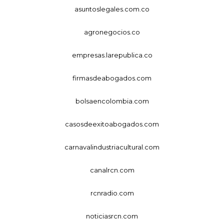
asuntoslegales.com.co
agronegocios.co
empresas.larepublica.co
firmasdeabogados.com
bolsaencolombia.com
casosdeexitoabogados.com
carnavalindustriacultural.com
canalrcn.com
rcnradio.com
noticiasrcn.com