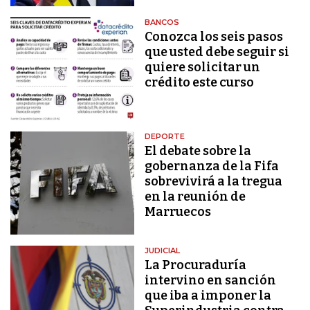
BANCOS
Conozca los seis pasos
que usted debe seguir si
quiere solicitar un
crédito este curso
DEPORTE
El debate sobre la
gobernanza de la Fifa
sobrevivirá a la tregua
en la reunión de
Marruecos
JUDICIAL
La Procuraduría
intervino en sanción
que iba a imponer la