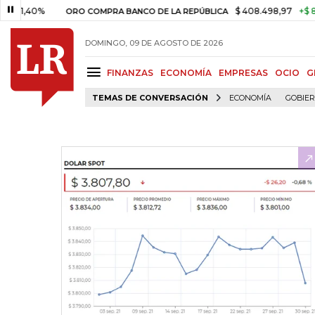
0%
$ 408.498,97
+$ 8.753,81
ORO COMPRA BANCO DE LA REPÚBLICA
DOMINGO, 09 DE AGOSTO DE 2026
FINANZAS
ECONOMÍA
EMPRESAS
OCIO
G
TEMAS DE CONVERSACIÓN
ECONOMÍA
GOBIE