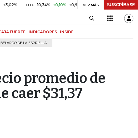
SUSCRÍBASE
%
10,34%
+0,10%
+0,98%
$ 417,01
+$ 0,05
+0,01%
DTF
UVR
VER MÁS
CAJA FUERTE
INDICADORES
INSIDE
BELARDO DE LA ESPRIELLA
ecio promedio de
de caer $31,37