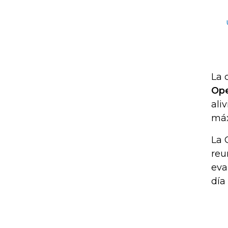
La 
Op
ali
máx
La 
reu
eva
día