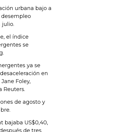
pación urbana bajo a
de desempleo
julio.
, el índice
ergentes se
g.
mergentes ya se
 desaceleración en
 Jane Foley,
a Reuters.
iones de agosto y
bre.
nt bajaba US$0,40,
 después de tres