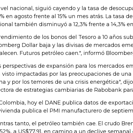
ivel nacional, siguió cayendo y la tasa de desocu
2% en agosto frente al 15% un mes atrás. La tasa 
ional también disminuyó a 12,3% frente a 14,3% en 
 rendimiento de los bonos del Tesoro a 10 años sube
omberg Dollar baja y las divisas de mercados em
talecen. Futuros petróleo caen.", informó Bloomber
s perspectivas de expansión para los mercados e
 visto impactadas por las preocupaciones de una
na y por los temores de una crisis energética", dijo
ectora de estrategias cambiarias de Rabobank par
Colombia, hoy el DANE publica datos de exportac
ivienda publica el PMI manufacturero de septiem
ntras tanto, el petróleo también cae. El crudo Bre
,52%, a US$77,91, en camino a un declive semanal