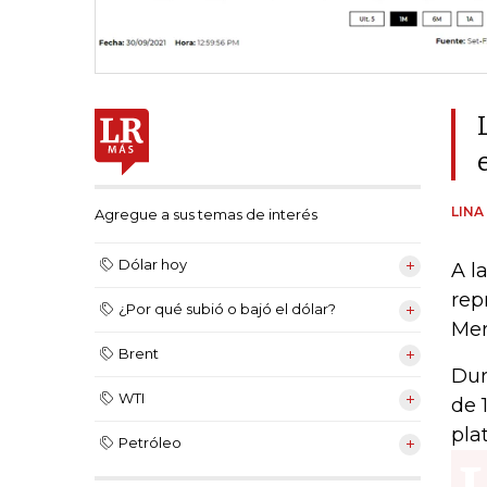
LINA
Agregue a sus temas de interés
Dólar hoy
A la
rep
¿Por qué subió o bajó el dólar?
Mer
Brent
Dur
WTI
de 
pla
Petróleo