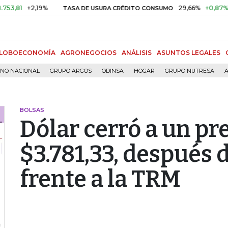
+2,19%
29,66%
+0,87%
+3,02
TASA DE USURA CRÉDITO CONSUMO
LOBOECONOMÍA
AGRONEGOCIOS
ANÁLISIS
ASUNTOS LEGALES
RNO NACIONAL
GRUPO ARGOS
ODINSA
HOGAR
GRUPO NUTRESA
A
BOLSAS
Dólar cerró a un pr
$3.781,33, después 
frente a la TRM