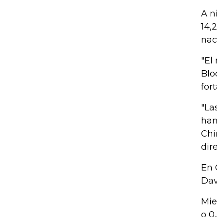
A n
14,
nac
"El
Blo
for
"La
han
Chi
dir
En 
Dav
Mie
o 0