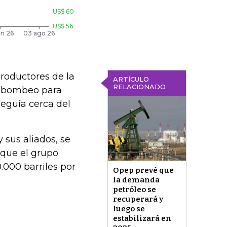
productores de la
ARTÍCULO
RELACIONADO
l bombeo para
seguía cerca del
 sus aliados, se
 que el grupo
.000 barriles por
Opep prevé que
la demanda
petróleo se
recuperará y
luego se
estabilizará en