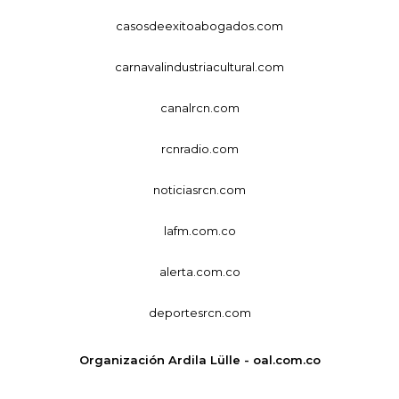
casosdeexitoabogados.com
carnavalindustriacultural.com
canalrcn.com
rcnradio.com
noticiasrcn.com
lafm.com.co
alerta.com.co
deportesrcn.com
Organización Ardila Lülle - oal.com.co