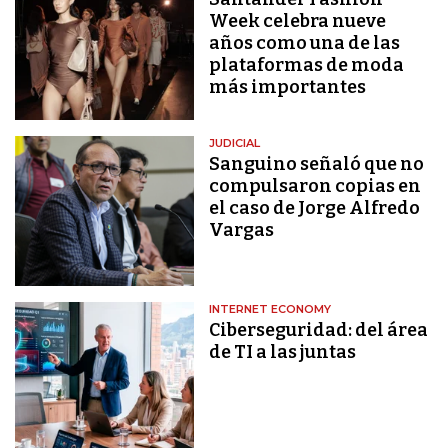
Week celebra nueve
años como una de las
plataformas de moda
más importantes
JUDICIAL
Sanguino señaló que no
compulsaron copias en
el caso de Jorge Alfredo
Vargas
INTERNET ECONOMY
Ciberseguridad: del área
de TI a las juntas