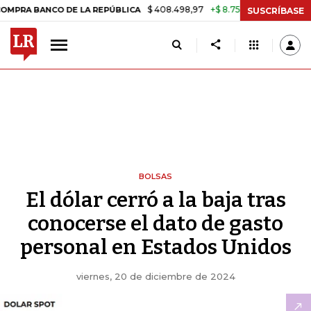
$ 408.498,97
+$ 8.753,81
+2,19%
NCO DE LA REPÚBLICA
TASA DE
SUSCRÍBASE
BOLSAS
El dólar cerró a la baja tras
conocerse el dato de gasto
personal en Estados Unidos
viernes, 20 de diciembre de 2024