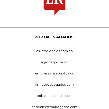
PORTALES ALIADOS:
asuntoslegales.com.co
agronegocios.co
empresas.larepublica.co
firmasdeabogados.com
bolsaencolombia.com
casosdeexitoabogados.com