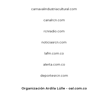
carnavalindustriacultural.com
canalrcn.com
rcnradio.com
noticiasrcn.com
lafm.com.co
alerta.com.co
deportesrcn.com
Organización Ardila Lülle - oal.com.co