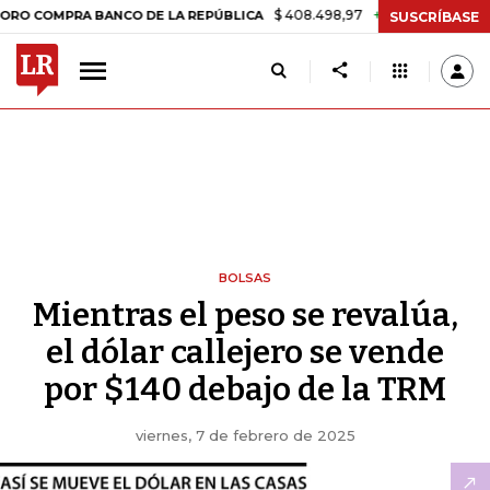
$ 408.498,97
+$ 8.753,81
+2,19%
MPRA BANCO DE LA REPÚBLICA
T
SUSCRÍBASE
BOLSAS
Mientras el peso se revalúa,
el dólar callejero se vende
por $140 debajo de la TRM
viernes, 7 de febrero de 2025