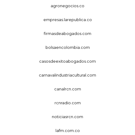
agronegocios.co
empresas.larepublica.co
firmasdeabogados.com
bolsaencolombia.com
casosdeexitoabogados.com
carnavalindustriacultural.com
canalrcn.com
rcnradio.com
noticiasrcn.com
lafm.com.co