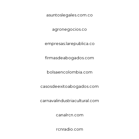
asuntoslegales.com.co
agronegocios.co
empresas.larepublica.co
firmasdeabogados.com
bolsaencolombia.com
casosdeexitoabogados.com
carnavalindustriacultural.com
canalrcn.com
rcnradio.com