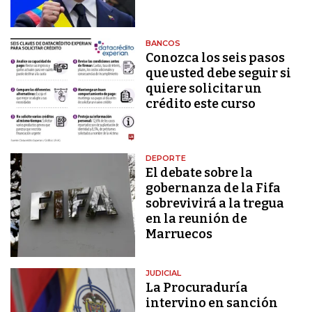
BANCOS
Conozca los seis pasos
que usted debe seguir si
quiere solicitar un
crédito este curso
DEPORTE
El debate sobre la
gobernanza de la Fifa
sobrevivirá a la tregua
en la reunión de
Marruecos
JUDICIAL
La Procuraduría
intervino en sanción