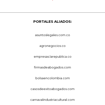
PORTALES ALIADOS:
asuntoslegales.com.co
agronegocios.co
empresas.larepublica.co
firmasdeabogados.com
bolsaencolombia.com
casosdeexitoabogados.com
carnavalindustriacultural.com