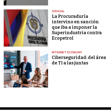
JUDICIAL
La Procuraduría
intervino en sanción
que iba a imponer la
Superindustria contra
Ecopetrol
INTERNET ECONOMY
Ciberseguridad: del área
de TI a las juntas