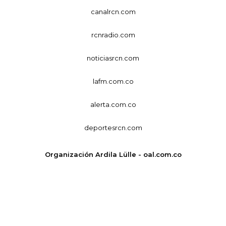
canalrcn.com
rcnradio.com
noticiasrcn.com
lafm.com.co
alerta.com.co
deportesrcn.com
Organización Ardila Lülle - oal.com.co