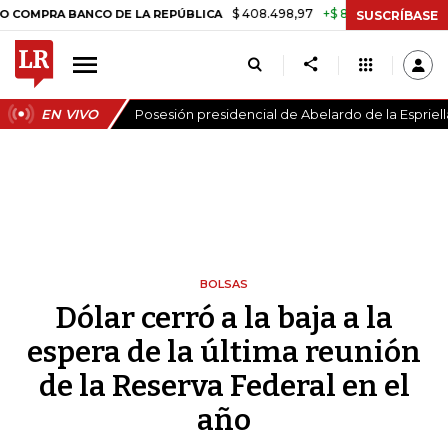
$ 408.498,97
+$ 8.753,81
+2,19%
 BANCO DE LA REPÚBLICA
TASA
SUSCRÍBASE
EN VIVO
Posesión presidencial de Abelardo de la Espriell
BOLSAS
Dólar cerró a la baja a la
espera de la última reunión
de la Reserva Federal en el
año