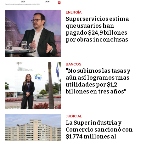
ENERGÍA
Superservicios estima
que usuarios han
pagado $24,9 billones
por obras inconclusas
BANCOS
"No subimos las tasas y
aún así logramos unas
utilidades por $1,2
billones en tres años"
JUDICIAL
La Superindustria y
Comercio sancionó con
$1.774 millones al