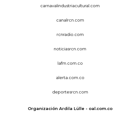
carnavalindustriacultural.com
canalrcn.com
rcnradio.com
noticiasrcn.com
lafm.com.co
alerta.com.co
deportesrcn.com
Organización Ardila Lülle - oal.com.co