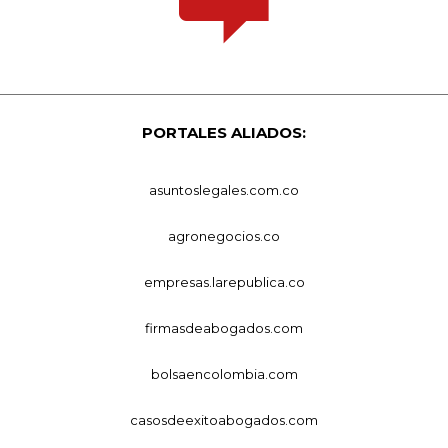
PORTALES ALIADOS:
asuntoslegales.com.co
agronegocios.co
empresas.larepublica.co
firmasdeabogados.com
bolsaencolombia.com
casosdeexitoabogados.com