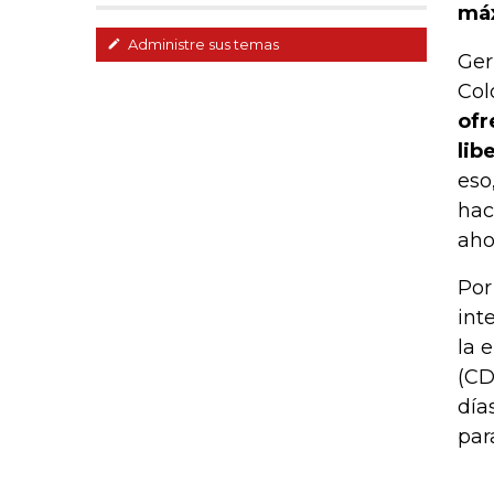
máx
Administre sus temas
Ger
Col
ofr
lib
eso
hac
aho
Por
int
la 
(CD
día
par