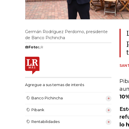
Germán Rodríguez Perdomo, presidente
de Banco Pichincha
Foto:
LR
SANT
Pib
Agregue a sus temas de interés
aum
10%
Banco Pichincha
Est
Pibank
ref
Rentabilidades
lo 