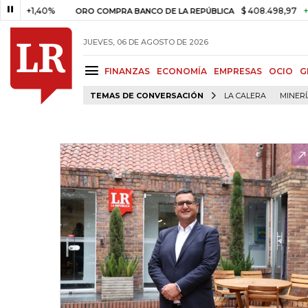
1,40%
$ 408.498,97
+$ 8.753
ORO COMPRA BANCO DE LA REPÚBLICA
JUEVES, 06 DE AGOSTO DE 2026
FINANZAS
ECONOMÍA
EMPRESAS
OCIO
G
TEMAS DE CONVERSACIÓN
LA CALERA
MINER