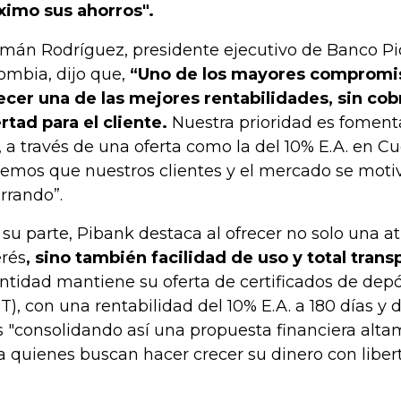
imo sus ahorros".
mán Rodríguez, presidente ejecutivo de Banco P
ombia, dijo que,
“Uno de los mayores compromis
ecer una de las mejores rentabilidades, sin cobr
ertad para el cliente.
Nuestra prioridad es fomenta
, a través de una oferta como la del 10% E.A. en C
emos que nuestros clientes y el mercado se moti
rrando”.
 su parte, Pibank destaca al ofrecer no solo una at
erés
,
sino también facilidad de uso y total trans
entidad mantiene su oferta de certificados de dep
T), con una rentabilidad del 10% E.A. a 180 días y d
s "consolidando así una propuesta financiera alt
a quienes buscan hacer crecer su dinero con libert