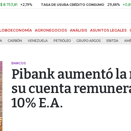
,81
+2,19%
29,66%
+0,87%
+3
TASA DE USURA CRÉDITO CONSUMO
LOBOECONOMÍA
AGRONEGOCIOS
ANÁLISIS
ASUNTOS LEGALES
ÍA
CARBÓN
VENEZUELA
PETRÓLEO
GRUPO ARGOS
EBITDA
AMÉ
BANCOS
Pibank aumentó la 
su cuenta remunera
10% E.A.