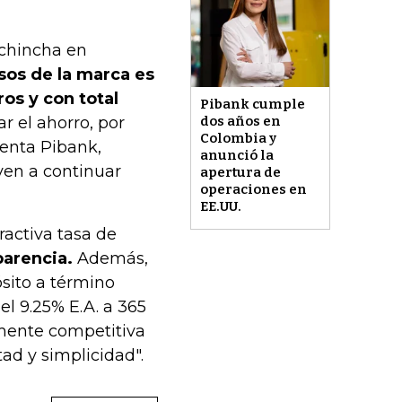
ichincha en
os de la marca es
os y con total
Pibank cumple
r el ahorro, por
dos años en
Colombia y
uenta Pibank,
anunció la
ven a continuar
apertura de
operaciones en
EE.UU.
ractiva tasa de
parencia.
Además,
ósito a término
el 9.25% E.A. a 365
amente competitiva
ad y simplicidad".