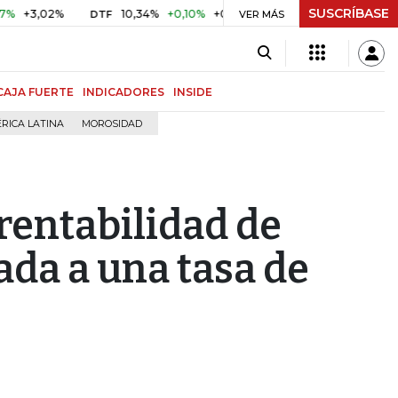
SUSCRÍBASE
,02%
10,34%
+0,10%
+0,98%
$ 416,91
+$ 0,05
+0,01
DTF
VER MÁS
UVR
CAJA FUERTE
INDICADORES
INSIDE
RICA LATINA
MOROSIDAD
rentabilidad de
da a una tasa de