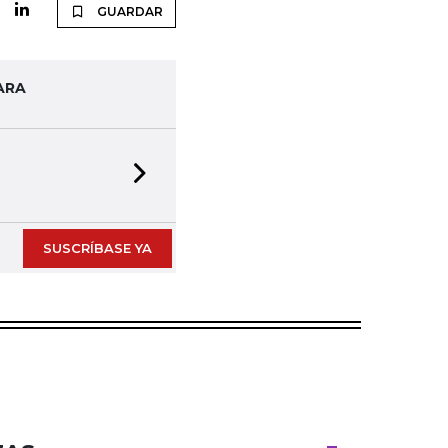
GUARDAR
ARA
Next slide
SUSCRÍBASE YA