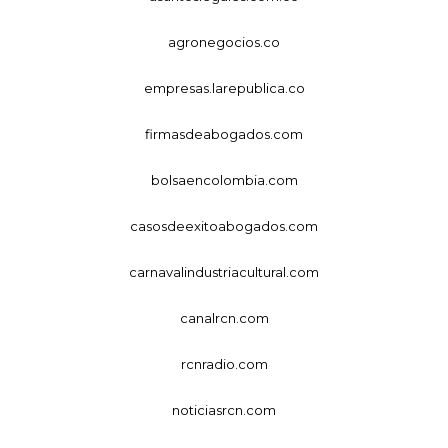
agronegocios.co
empresas.larepublica.co
firmasdeabogados.com
bolsaencolombia.com
casosdeexitoabogados.com
carnavalindustriacultural.com
canalrcn.com
rcnradio.com
noticiasrcn.com