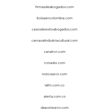
firmasdeabogados.com
bolsaencolombia.com
casosdeexitoabogados.com
carnavalindustriacultural.com
canalrcn.com
rcnradio.com
noticiasrcn.com
lafm.com.co
alerta.com.co
deportesrcn.com