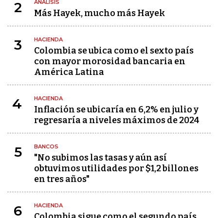
ANÁLISIS
2
Más Hayek, mucho más Hayek
HACIENDA
3
Colombia se ubica como el sexto país
con mayor morosidad bancaria en
América Latina
HACIENDA
4
Inflación se ubicaría en 6,2% en julio y
regresaría a niveles máximos de 2024
BANCOS
5
"No subimos las tasas y aún así
obtuvimos utilidades por $1,2 billones
en tres años"
HACIENDA
6
Colombia sigue como el segundo país