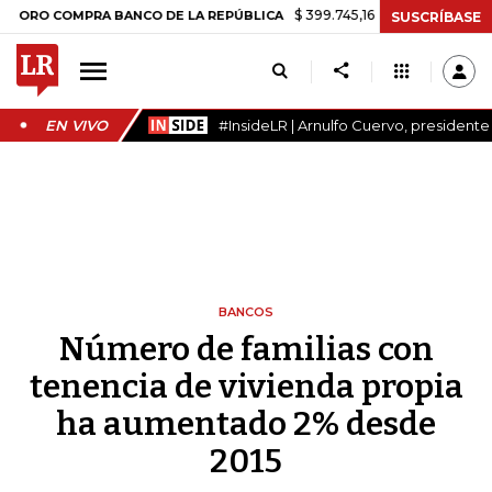
$ 399.745,16
+$ 2.295,71
+0,58%
 COMPRA BANCO DE LA REPÚBLICA
SUSCRÍBASE
EN VIVO
#InsideLR | Arnulfo Cuervo, president
BANCOS
Número de familias con
tenencia de vivienda propia
ha aumentado 2% desde
2015