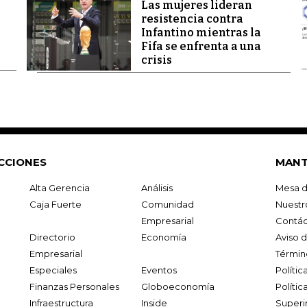
Las mujeres lideran
resistencia contra
Infantino mientras la
Fifa se enfrenta a una
crisis
CCIONES
MANT
Alta Gerencia
Análisis
Mesa d
Caja Fuerte
Comunidad
Nuestr
Empresarial
Contác
Directorio
Economía
Aviso 
Empresarial
Términ
Especiales
Eventos
Políti
Finanzas Personales
Globoeconomía
Polític
Infraestructura
Inside
Superi