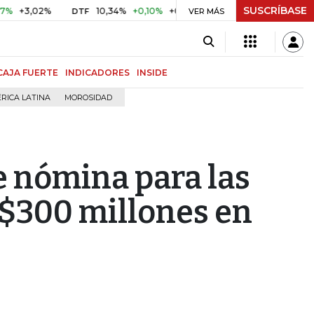
SUSCRÍBASE
,02%
10,34%
+0,10%
+0,98%
$ 416,86
+$ 0,05
+0,0
DTF
VER MÁS
UVR
CAJA FUERTE
INDICADORES
INSIDE
RICA LATINA
MOROSIDAD
 nómina para las
$300 millones en