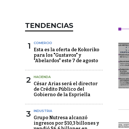
TENDENCIAS
1
COMERCIO
Esta es la oferta de Kokoriko
para los "Gustavos" y
"Abelardos" este 7 de agosto
2
HACIENDA
César Arias será el director
de Crédito Público del
Gobierno de la Espriella
3
INDUSTRIA
Grupo Nutresa alcanzó
ingresos por $10,3 billones y
vendió $6,6 billones en