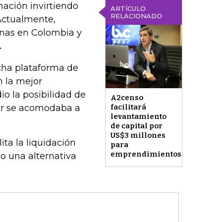
mación invirtiendo
ARTÍCULO
RELACIONADO
Actualmente,
nas en Colombia y
.
cha plataforma de
n la mejor
io la posibilidad de
A2censo
jor se acomodaba a
facilitará
levantamiento
de capital por
US$3 millones
ita la liquidación
para
emprendimientos
o una alternativa