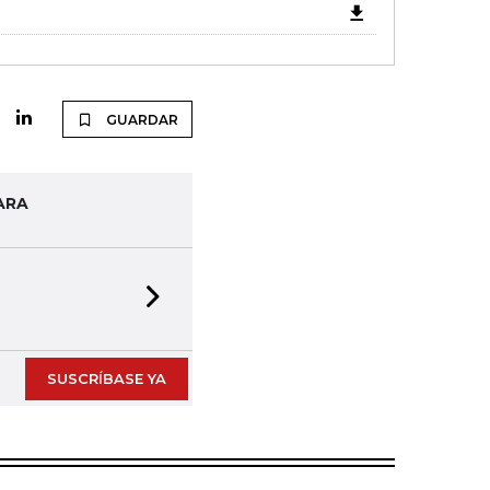
GUARDAR
ARA
Next slide
SUSCRÍBASE YA