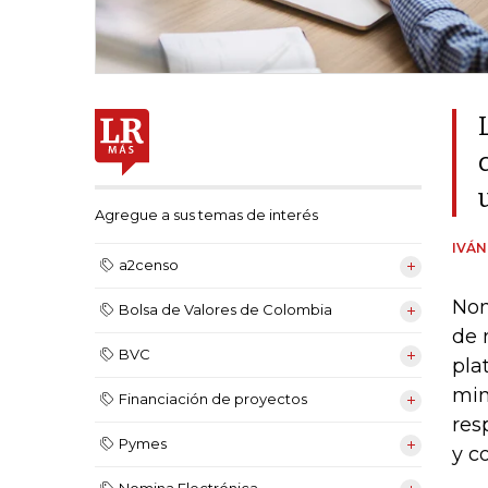
Agregue a sus temas de interés
IVÁ
a2censo
Nom
Bolsa de Valores de Colombia
de 
BVC
pla
min
Financiación de proyectos
res
Pymes
y c