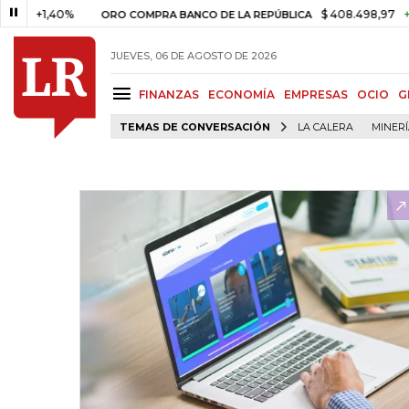
1,40%
$ 408.498,97
+$ 8.753
ORO COMPRA BANCO DE LA REPÚBLICA
JUEVES, 06 DE AGOSTO DE 2026
FINANZAS
ECONOMÍA
EMPRESAS
OCIO
G
TEMAS DE CONVERSACIÓN
LA CALERA
MINER