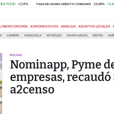
,81
+2,19%
29,66%
+0,87%
+3
TASA DE USURA CRÉDITO CONSUMO
LOBOECONOMÍA
AGRONEGOCIOS
ANÁLISIS
ASUNTOS LEGALES
ÍA
CARBÓN
VENEZUELA
PETRÓLEO
GRUPO ARGOS
EBITDA
AMÉ
BOLSAS
Nominapp, Pyme de
empresas, recaudó 
a2censo