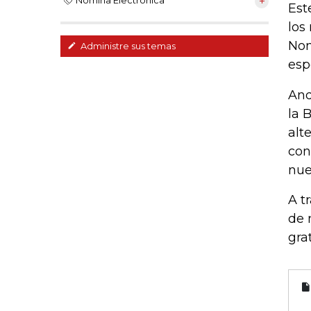
Nomina Electrónica
Est
los
Nom
Administre sus temas
esp
And
la 
alt
con
nue
A t
de 
gra