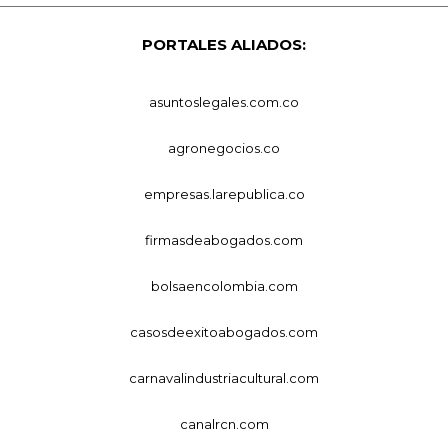
PORTALES ALIADOS:
asuntoslegales.com.co
agronegocios.co
empresas.larepublica.co
firmasdeabogados.com
bolsaencolombia.com
casosdeexitoabogados.com
carnavalindustriacultural.com
canalrcn.com