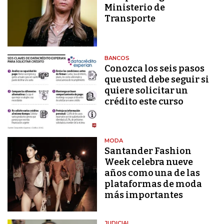
Ministerio de
Transporte
BANCOS
Conozca los seis pasos
que usted debe seguir si
quiere solicitar un
crédito este curso
MODA
Santander Fashion
Week celebra nueve
años como una de las
plataformas de moda
más importantes
JUDICIAL