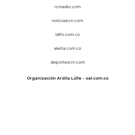
rcnradio.com
noticiasrcn.com
lafm.com.co
alerta.com.co
deportesrcn.com
Organización Ardila Lülle - oal.com.co