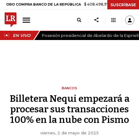
$ 408.498,97
+$ 8.753,81
+2,19%
COMPRA BANCO DE LA REPÚBLICA
SUSCRÍBASE
EN VIVO
Posesión presidencial de Abelardo de la Espriell
BANCOS
Billetera Nequi empezará a
procesar sus transacciones
100% en la nube con Pismo
viernes, 2 de mayo de 2025