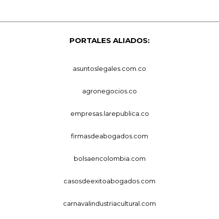
PORTALES ALIADOS:
asuntoslegales.com.co
agronegocios.co
empresas.larepublica.co
firmasdeabogados.com
bolsaencolombia.com
casosdeexitoabogados.com
carnavalindustriacultural.com