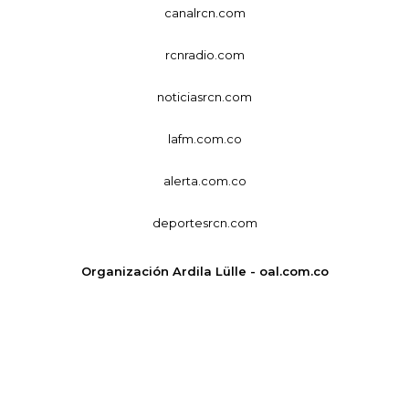
canalrcn.com
rcnradio.com
noticiasrcn.com
lafm.com.co
alerta.com.co
deportesrcn.com
Organización Ardila Lülle - oal.com.co