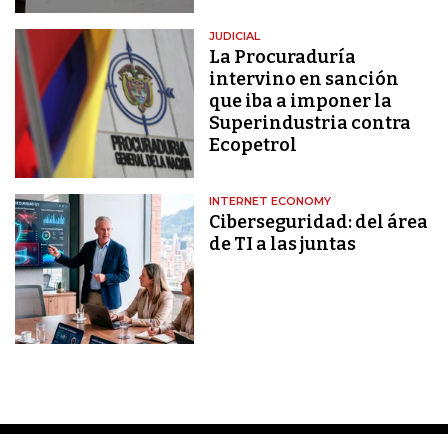
JUDICIAL
La Procuraduría
intervino en sanción
que iba a imponer la
Superindustria contra
Ecopetrol
INTERNET ECONOMY
Ciberseguridad: del área
de TI a las juntas