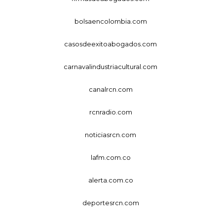
bolsaencolombia.com
casosdeexitoabogados.com
carnavalindustriacultural.com
canalrcn.com
rcnradio.com
noticiasrcn.com
lafm.com.co
alerta.com.co
deportesrcn.com