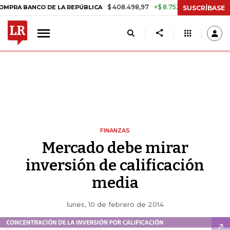
$ 408.498,97
+$ 8.753,81
+2,19%
ANCO DE LA REPÚBLICA
TASA D
SUSCRÍBASE
FINANZAS
Mercado debe mirar
inversión de calificación
media
lunes, 10 de febrero de 2014