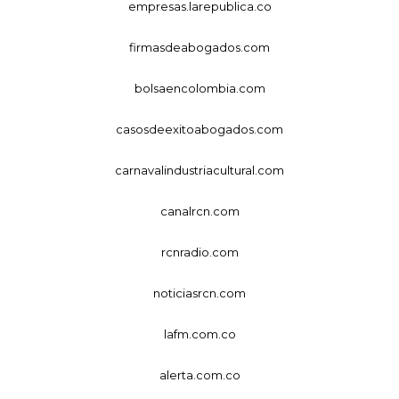
empresas.larepublica.co
firmasdeabogados.com
bolsaencolombia.com
casosdeexitoabogados.com
carnavalindustriacultural.com
canalrcn.com
rcnradio.com
noticiasrcn.com
lafm.com.co
alerta.com.co