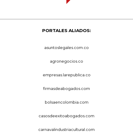
PORTALES ALIADOS:
asuntoslegales.com.co
agronegocios.co
empresas.larepublica.co
firmasdeabogados.com
bolsaencolombia.com
casosdeexitoabogados.com
carnavalindustriacultural.com