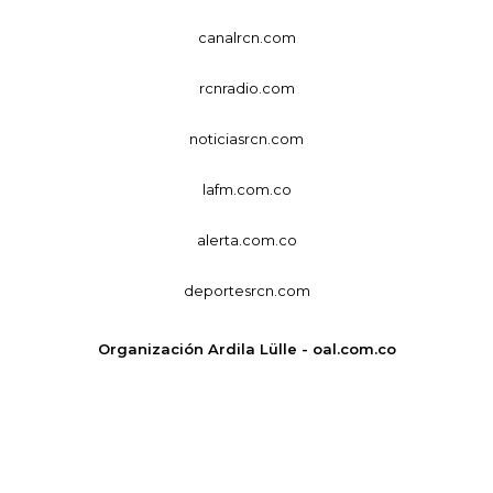
canalrcn.com
rcnradio.com
noticiasrcn.com
lafm.com.co
alerta.com.co
deportesrcn.com
Organización Ardila Lülle - oal.com.co